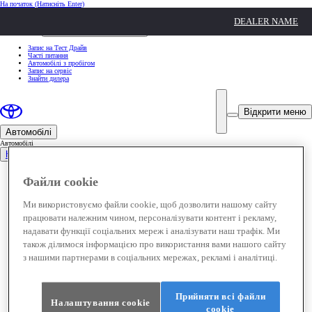
На початок
(Натисніть Enter)
ШВИДКІ ДІЇ
DEALER NAME
Клацніть, щоб закрити
ШВИДКІ ДІЇ
Запис на Тест Драйв
Часті питання
Автомобілі з пробігом
Запис на сервіс
Знайти дилера
Відкрити меню
Автомобілі
Автомобілі
Нові автомобілі
Yaris Cross
Файли cookie
Corolla
Corolla Cross
Toyota C-HR
Новий Toyota C-HR+
Ми використовуємо файли cookie, щоб дозволити нашому сайту
Camry
працювати належним чином, персоналізувати контент і рекламу,
Новий Toyota bZ4X
RAV4
надавати функції соціальних мереж і аналізувати наш трафік. Ми
Новий Toyota bZ4X Touring
Land Cruiser Prado
також ділимося інформацією про використання вами нашого сайту
Land Cruiser
з нашими партнерами в соціальних мережах, рекламі і аналітиці.
Hilux
Proace City
Proace City Verso
Proace
Proace Verso
Прийняти всі файли
Налаштування cookie
Автомобілі з пробігом
(Opens in new window)
сookie