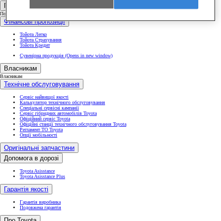
Покупцям
Покупцям
Фінансові пропозиції
Тойота Легко
Тойота Страхування
Тойота Кредит
Сувенірна продукція
(Opens in new window)
Власникам
Власникам
Технічне обслуговування
Сервіс найвищої якості
Калькулятор технічного обслуговування
Спеціальні сервісні кампанії
Сервіс гібридних автомобілів Toyota
Офіційний сервіс Toyota
Офіційні станції технічного обслуговування Toyota
Регламент ТО Toyota
Опції мобільності
Оригінальні запчастини
Допомога в дорозі
Toyota Asisstance
Toyota Asisstance Plus
Гарантія якості
Гарантія виробника
Подовжена гарантія
Про Toyota