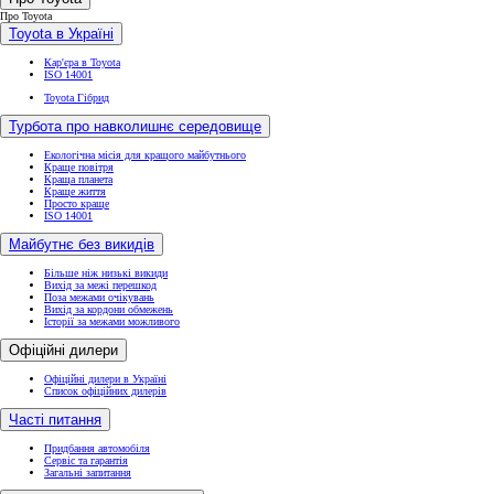
Про Toyota
Toyota в Україні
Кар'єра в Toyota
ISO 14001
Toyota Гібрид
Турбота про навколишнє середовище
Екологічна місія для кращого майбутнього
Краще повітря
Краща планета
Краще життя
Просто краще
ISO 14001
Майбутнє без викидів
Більше ніж низькі викиди
Вихід за межі перешкод
Поза межами очікувань
Вихід за кордони обмежень
Історії за межами можливого
Офіційні дилери
Офіційні дилери в Україні
Список офіційних дилерів
Часті питання
Придбання автомобіля
Сервіс та гарантія
Загальні запитання