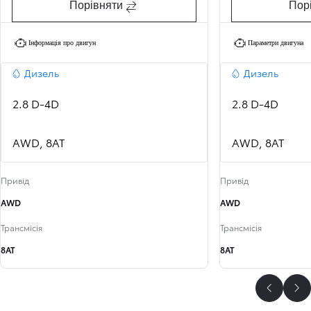
Порівняти
Пор
Інформація про двигун
Параметри двигуна
Дизель
Дизель
2.8 D-4D
2.8 D-4D
AWD, 8AT
AWD, 8AT
Привід
Привід
AWD
AWD
Трансмісія
Трансмісія
8AT
8AT
Назад
Да