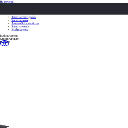
(Натисніть Enter)
На початок
ШВИДКІ ДІЇ
ШВИДКІ ДІЇ
Клацніть, щоб закрити
Запис на Тест Драйв
Часті питання
Автомобілі з пробігом
Запис на сервіс
Знайти дилера
loading content
Сконфігурувати
Elegance