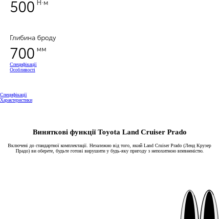
500
Н·м
Глибина броду
700
мм
Специфікації
Особливості
Специфікації
Характеристики
Виняткові функції Toyota Land Cruiser Prado
Включені до стандартної комплектації.
Незалежно від того, який Land Cruiser Prado (Ленд Крузер
Прадо) ви оберете, будьте готові вирушити у будь-яку пригоду з непохитною впевненістю.