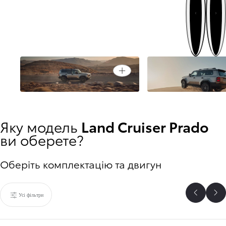
Далі
Попередн
Створений для будь-якого
Open card
ландшафту
Готовий відкривати
Яку модель
Land Cruiser Prado
ви оберете?
Оберіть комплектацію та двигун
Усі фільтри
Назад
Да