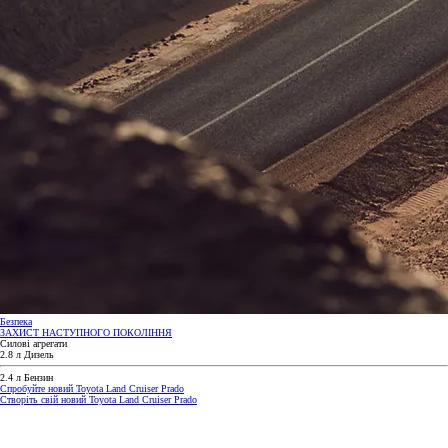
Безпека
ЗАХИСТ НАСТУПНОГО ПОКОЛІННЯ
Силові агрегати
2.8 л Дизель
2.4 л Бензин
Спробуйте новий Toyota Land Cruiser Prado
Створіть свій новий Toyota Land Cruiser Prado