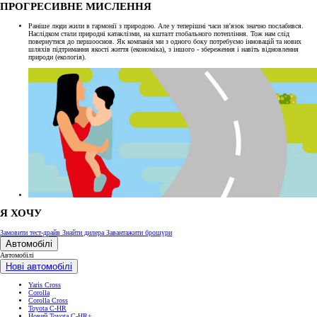
ПРОГРЕСИВНЕ МИСЛЕННЯ
Раніше люди жили в гармонії з природою. Але у теперішні часи зв'язок значно послабився.
Наслідком стали природні катаклізми, на кшталт глобального потепління. Тож нам слід
повернутися до першооснов. Як компанія ми з одного боку потребуємо інновацій та нових
шляхів підтримання якості життя (економіка), з іншого - збереження і навіть відновлення
природи (екологія).
Я ХОЧУ
Замовити тест-драйв
Знайти дилера
Завантажити брошури
Автомобілі
Автомобілі
Нові автомобілі
Yaris Cross
Corolla
Corolla Cross
Toyota C-HR
Новий Toyota C-HR+