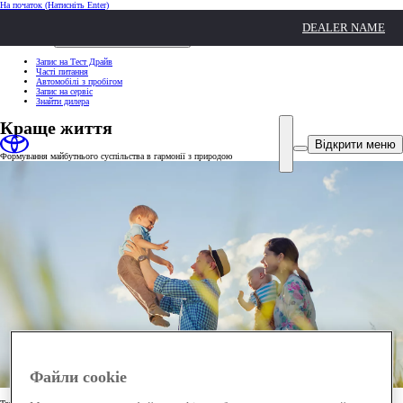
На початок
(Натисніть Enter)
ШВИДКІ ДІЇ
DEALER NAME
Клацніть, щоб закрити
ШВИДКІ ДІЇ
Запис на Тест Драйв
Часті питання
Автомобілі з пробігом
Запис на сервіс
Знайти дилера
Краще життя
Відкрити меню
Формування майбутнього суспільства в гармонії з природою
Файли cookie