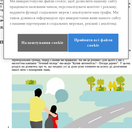
Toyota - не лише компанія, що забезпечує комплексні мобільні рішення. Ми - громадяни світу, й,
Ми використовуємо файли cookie, щоб дозволити нашому сайту
відповідно, несемо відповідальність за планету, тож мусимо залишити її в кращому стані, ніж отримали.
працювати належним чином, персоналізувати контент і рекламу,
У цьому розділі йдеться про зусилля, яких Toyota докладає для формування майбутнього суспільства в
гармонії з природою.
надавати функції соціальних мереж і аналізувати наш трафік. Ми
"Лише продовжуючи бути лідером у царині захисту навколишнього середовища, ми зможемо
також ділимося інформацією про використання вами нашого сайту
досягти успіху."
з нашими партнерами в соціальних мережах, рекламі і аналітиці.
Дідьє Лерой, виконавчий віце-президент TMC
Прийняти всі файли
ПІДВИЩЕННЯ ОБІЗНАНОСТІ
Налаштування cookie
сookie
Аби досягти мети зі створення кращого світу для дітей, слід роз'яснити їм важливість проблем
довкілля. Тож це - один із основних напрямів нашої роботи. Паралельно ми підвищуємо
поінформованість щодо екологічної проблематики наших працівників, а також членів
територіальних громад, поряд з якими ми працюємо. Як ми це робимо? Для цього у нас є
екологічна кампанія "Зелений місяць" еко-акція "Купив автомобіль? - Посади дерево". У цьому
розділі ви дізнаєтесь про те, що поєднує усі ці дуже різні елементи на шляху до досягнення
нашої мети з поширення знань.