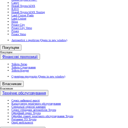
Camry
Новий Toyota bZ4X
RAV4
Новий Toyota bZ4X Touring
Land Cruiser Prado
Land Cruiser
Hilux
Proace City
Proace City Verso
Proace
Proace Verso
Автомобілі з пробігом
(Opens in new window)
Покупцям
Покупцям
Фінансові пропозиції
Тойота Легко
Тойота Страхування
Тойота Кредит
Сувенірна продукція
(Opens in new window)
Власникам
Власникам
Технічне обслуговування
Сервіс найвищої якості
Калькулятор технічного обслуговування
Спеціальні сервісні кампанії
Сервіс гібридних автомобілів Toyota
Офіційний сервіс Toyota
Офіційні станції технічного обслуговування Toyota
Регламент ТО Toyota
Опції мобільності