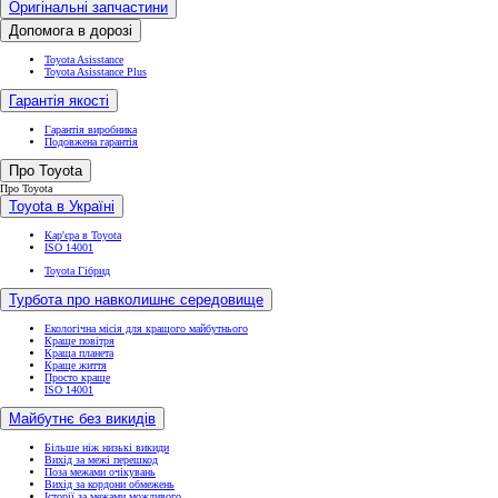
Оригінальні запчастини
Допомога в дорозі
Toyota Asisstance
Toyota Asisstance Plus
Гарантія якості
Гарантія виробника
Подовжена гарантія
Про Toyota
Про Toyota
Toyota в Україні
Кар'єра в Toyota
ISO 14001
Toyota Гібрид
Турбота про навколишнє середовище
Екологічна місія для кращого майбутнього
Краще повітря
Краща планета
Краще життя
Просто краще
ISO 14001
Майбутнє без викидів
Більше ніж низькі викиди
Вихід за межі перешкод
Поза межами очікувань
Вихід за кордони обмежень
Історії за межами можливого