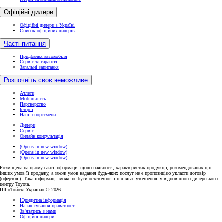
Офіційні дилери
Офіційні дилери в Україні
Список офіційних дилерів
Часті питання
Придбання автомобіля
Сервіс та гарантія
Загальні запитання
Розпочніть своє неможливе
Атлети
Мобільність
Партнерство
Історії
Наші спортсмени
Дилери
Сервіс
Онлайн консультація
(Opens in new window)
(Opens in new window)
(Opens in new window)
Розміщена на цьому сайті інформація щодо наявності, характеристик продукції, рекомендованих цін,
інших умов її продажу, а також умов надання будь-яких послуг не є пропозицією укласти договір
(офертою). Така інформація може не бути остаточною і підлягає уточненню у відповідного дилерського
центру Toyota.
ПІІ «Тойота-Україна» © 2026
Юридична інформація
Налаштування приватності
Зв'язатись з нами
Офіційні дилери