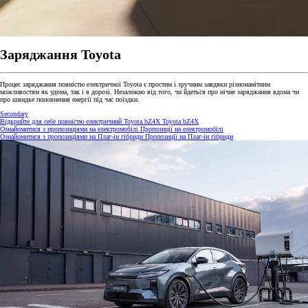
Заряджання Toyota
Процес заряджання повністю електричної Toyota є простим і зручним завдяки різноманітним
можливостям як удома, так і в дорозі. Незалежно від того, чи йдеться про нічне заряджання вдома чи
про швидке поповнення енергії під час поїздки.
Secondary
Відкрийте для себе повністю електричний Toyota bZ4X
Toyota bZ4X
Ознайомитися з пропозиціями на електромобілі
Пропозиції на електромобілі
Ознайомитися з пропозиціями на Плаг-ін гібриди
Пропозиції на Плаг-ін гібриди