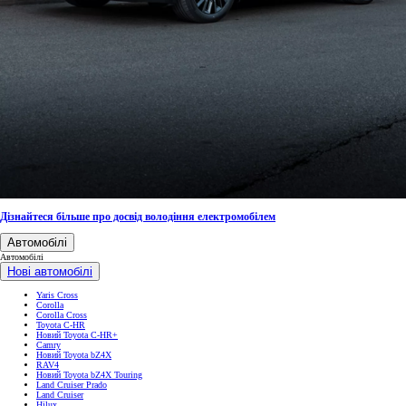
Дізнайтеся більше про досвід володіння електромобілем
Автомобілі
Автомобілі
Нові автомобілі
Yaris Cross
Corolla
Corolla Cross
Toyota C-HR
Новий Toyota C-HR+
Camry
Новий Toyota bZ4X
RAV4
Новий Toyota bZ4X Touring
Land Cruiser Prado
Land Cruiser
Hilux