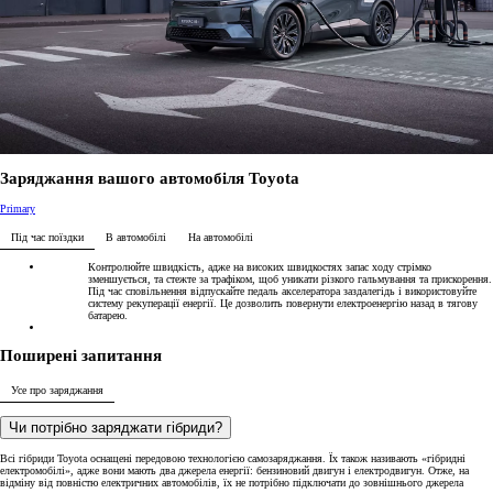
Заряджання вашого автомобіля Toyota
Primary
Під час поїздки
В автомобілі
На автомобілі
Контролюйте швидкість, адже на високих швидкостях запас ходу стрімко
зменшується, та стежте за трафіком, щоб уникати різкого гальмування та прискорення.
Під час сповільнення відпускайте педаль акселератора заздалегідь і використовуйте
систему рекуперації енергії. Це дозволить повернути електроенергію назад в тягову
батарею.
Поширені запитання
Усе про заряджання
Чи потрібно заряджати гібриди?
Всі гібриди Toyota оснащені передовою технологією самозаряджання. Їх також називають «гібридні
електромобілі», адже вони мають два джерела енергії: бензиновий двигун і електродвигун. Отже, на
відміну від повністю електричних автомобілів, їх не потрібно підключати до зовнішнього джерела