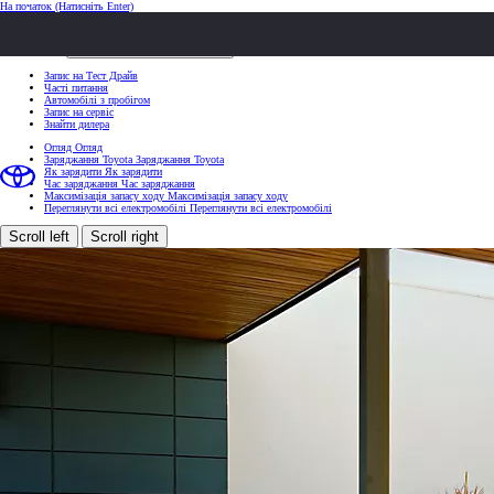
На початок
(Натисніть Enter)
ШВИДКІ ДІЇ
Клацніть, щоб закрити
ШВИДКІ ДІЇ
Запис на Тест Драйв
Часті питання
Автомобілі з пробігом
Запис на сервіс
Знайти дилера
Огляд
Огляд
Заряджання Toyota
Заряджання Toyota
Як зарядити
Як зарядити
Час заряджання
Час заряджання
Максимізація запасу ходу
Максимізація запасу ходу
Переглянути всі електромобілі
Переглянути всі електромобілі
Scroll left
Scroll right