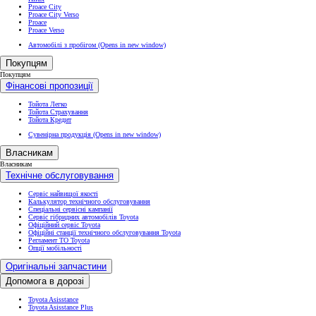
Proace City
Proace City Verso
Proace
Proace Verso
Автомобілі з пробігом
(Opens in new window)
Покупцям
Покупцям
Фінансові пропозиції
Тойота Легко
Тойота Страхування
Тойота Кредит
Сувенірна продукція
(Opens in new window)
Власникам
Власникам
Технічне обслуговування
Сервіс найвищої якості
Калькулятор технічного обслуговування
Спеціальні сервісні кампанії
Сервіс гібридних автомобілів Toyota
Офіційний сервіс Toyota
Офіційні станції технічного обслуговування Toyota
Регламент ТО Toyota
Опції мобільності
Оригінальні запчастини
Допомога в дорозі
Toyota Asisstance
Toyota Asisstance Plus