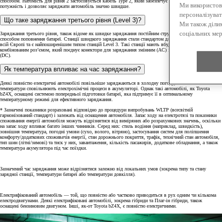
способом. Натомість для рівня 2 застосовується кабель Type 2, який забезпечує вищу вихідну
Ми використов
потужність і дозволяє заряджати автомобіль значно швидше.
персоналізуват
Що таке заряджання третього рівня (Level 3)?
Ми також діли
соціальних мер
Заряджання третього рівня, також відоме як швидке заряджання постійним струмом, є найшвидшим
способом поповнення батареї. Станції швидкого заряджання стали стандартом для громадських мереж по
всій Європі та є найпоширенішим типом станцій Level 3. Такі станції мають вбудований кабель із
комбінованим роз’ємом, який поєднує конектори для заряджання змінним (AC) і постійним струмом
(DC).
Як температура впливає на час заряджання?
Деякі повністю електричні автомобілі повільніше заряджаються в холодну погоду, оскільки низькі
температури сповільнюють електрохімічні процеси в акумуляторі. Однак такі автомобілі, як Toyota
bZ4X, оснащені системою попередньої підготовки батареї, яка підтримує її в оптимальному
температурному режимі для ефективного заряджання.
* Зазначені показники розраховані відповідно до процедури випробувань WLTP (всесвітній
гармонізований стандарт) і залежать від оснащення автомобіля. Запас ходу на електротязі та показники
споживання енергії автомобіля можуть відрізнятися від виміряних або розрахункових значень, оскільки
на запас ходу впливає багато інших чинників. Серед них: стиль водіння (наприклад, швидкість),
зовнішня температура, погодні умови (сухо, волого, вітряно), застосування систем для поліпшення
комфорту/додаткових споживачів енергії, стан дорожнього покриття, трафік, технічний стан автомобіля,
тип шин (літні/зимові) та тиск у них, завантаження, кількість пасажирів, додаткове обладнання, а також
температура акумулятора під час поїздки.
Зазначений час заряджання може відрізнятися залежно від локальних умов (зокрема типу та стану
зарядної станції, температури батареї або температури довкілля).
Електрифікований автомобіль — той, що повністю або частково приводиться в рух одним чи кількома
електродвигунами. Деякі електрифіковані автомобілі, зокрема гібриди та Плаг-ін гібриди, також
оснащені бензиновим двигуном. Інші, як-от Toyota bZ4X, є повністю електричними.