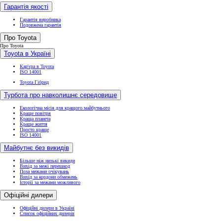
Гарантія якості
Гарантія виробника
Подовжена гарантія
Про Toyota
Про Toyota
Toyota в Україні
Кар'єра в Toyota
ISO 14001
Toyota Гібрид
Турбота про навколишнє середовище
Екологічна місія для кращого майбутнього
Краще повітря
Краща планета
Краще життя
Просто краще
ISO 14001
Майбутнє без викидів
Більше ніж низькі викиди
Вихід за межі перешкод
Поза межами очікувань
Вихід за кордони обмежень
Історії за межами можливого
Офіційні дилери
Офіційні дилери в Україні
Список офіційних дилерів