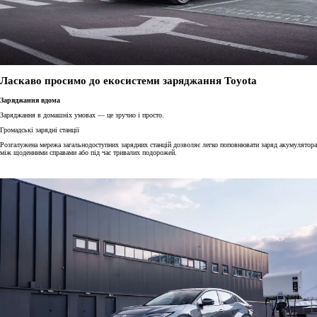
Ласкаво просимо до екосистеми заряджання Toyota
Заряджання вдома
Заряджання в домашніх умовах — це зручно і просто.
Громадські зарядні станції
Розгалужена мережа загальнодоступних зарядних станцій дозволяє легко поповнювати заряд акумулятора
між щоденними справами або під час тривалих подорожей.