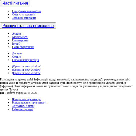
Часті питання
Придбання автомобіля
Сервіс та гарантія
Загальні запитання
Розпочніть своє неможливе
Атлети
Мобільність
Партнерство
Історії
Наші спортсмени
Дилери
Сервіс
Онлайн консультація
(Opens in new window)
(Opens in new window)
(Opens in new window)
Розміщена на цьому сайті інформація щодо наявності, характеристик продукції, рекомендованих цін,
інших умов її продажу, а також умов надання будь-яких послуг не є пропозицією укласти договір
(офертою). Така інформація може не бути остаточною і підлягає уточненню у відповідного дилерського
центру Toyota.
ПІІ «Тойота-Україна» © 2026
Юридична інформація
Налаштування приватності
Зв'язатись з нами
Офіційні дилери