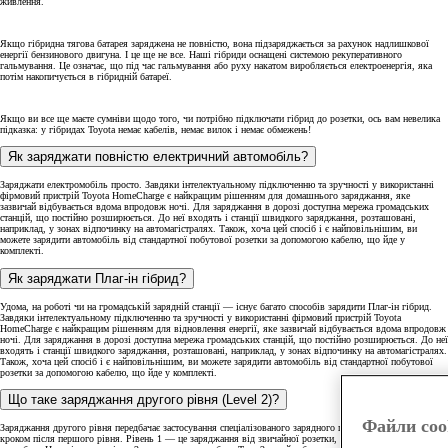
живлення.
Якщо гібридна тягова батарея заряджена не повністю, вона підзаряджається за рахунок надлишкової
енергії бензинового двигуна. І це ще не все. Наші гібриди оснащені системою рекуперативного
гальмування. Це означає, що під час гальмування або руху накатом виробляється електроенергія, яка
потім накопичується в гібридній батареї.
Якщо ви все ще маєте сумніви щодо того, чи потрібно підключати гібрид до розетки, ось вам невелика
підказка: у гібридах Toyota немає кабелів, немає вилок і немає обмежень!
Як заряджати повністю електричний автомобіль?
Заряджати електромобіль просто. Завдяки інтелектуальному підключенню та зручності у використанні
фірмовий пристрій Toyota HomeCharge є найкращим рішенням для домашнього заряджання, яке
зазвичай відбувається вдома впродовж ночі. Для заряджання в дорозі доступна мережа громадських
станцій, що постійно розширюється. До неї входять і станції швидкого заряджання, розташовані,
наприклад, у зонах відпочинку на автомагістралях. Також, хоча цей спосіб і є найповільнішим, ви
можете зарядити автомобіль від стандартної побутової розетки за допомогою кабелю, що йде у
комплекті.
Як заряджати Плаг-ін гібрид?
Удома, на роботі чи на громадській зарядній станції — існує багато способів зарядити Плаг-ін гібрид.
Завдяки інтелектуальному підключенню та зручності у використанні фірмовий пристрій Toyota
HomeCharge є найкращим рішенням для відновлення енергії, яке зазвичай відбувається вдома впродовж
ночі. Для заряджання в дорозі доступна мережа громадських станцій, що постійно розширюється. До неї
входять і станції швидкого заряджання, розташовані, наприклад, у зонах відпочинку на автомагістралях.
Також, хоча цей спосіб і є найповільнішим, ви можете зарядити автомобіль від стандартної побутової
розетки за допомогою кабелю, що йде у комплекті.
Що таке заряджання другого рівня (Level 2)?
Файли coo
Заряджання другого рівня передбачає застосування спеціалізованого зарядного пристрою і є наступним
кроком після першого рівня. Рівень 1 — це заряджання від звичайної розетки, що є найповільнішим