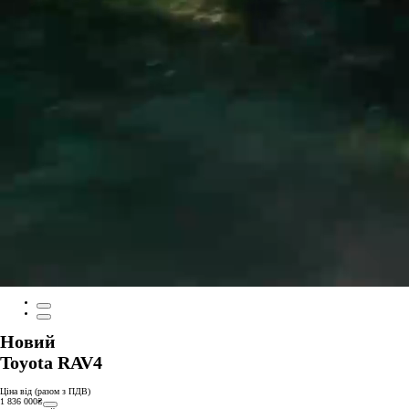
Новий
Toyota RAV4
Ціна від (разом з ПДВ)
1 836 000₴