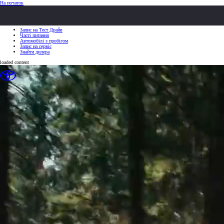
(Натисніть Enter)
На початок
ШВИДКІ ДІЇ
ШВИДКІ ДІЇ
Клацніть, щоб закрити
Запис на Тест Драйв
Часті питання
Автомобілі з пробігом
Запис на сервіс
Знайти дилера
loaded content