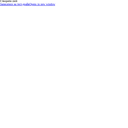
Створити свій
Записатися на тест-драйв
Opens in new window