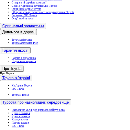
Спеціальні сервісні кампанії
Сервіс гібридних автомобілів Toyota
Офіційний сервіс Toyota
Офіційні станції технічного обслуговування Toyota
Регламент ТО Toyota
Опції мобільності
Оригінальні запчастини
Допомога в дорозі
Toyota Asisstance
Toyota Asisstance Plus
Гарантія якості
Гарантія виробника
Подовжена гарантія
Про Toyota
Про Toyota
Toyota в Україні
Кар'єра в Toyota
ISO 14001
Toyota Гібрид
Турбота про навколишнє середовище
Екологічна місія для кращого майбутнього
Краще повітря
Краща планета
Краще життя
Просто краще
ISO 14001