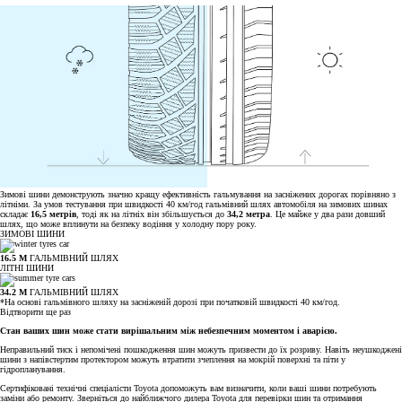
Зимові шини демонструють значно кращу ефективність гальмування на засніжених дорогах порівняно з
літніми. За умов тестування при швидкості 40 км/год гальмівний шлях автомобіля на зимових шинах
складає
16,5 метрів
, тоді як на літніх він збільшується до
34,2 метра
. Це майже у два рази довший
шлях, що може вплинути на безпеку водіння у холодну пору року.
ЗИМОВІ ШИНИ
16.5 M
ГАЛЬМІВНИЙ ШЛЯХ
ЛІТНІ ШИНИ
34.2 M
ГАЛЬМІВНИЙ ШЛЯХ
*На основі гальмівного шляху на засніженій дорозі при початковій швидкості 40 км/год.
Відтворити ще раз
Стан ваших шин може стати вирішальним між небезпечним моментом і аварією.
Неправильний тиск і непомічені пошкодження шин можуть призвести до їх розриву. Навіть неушкоджені
шини з напівстертим протектором можуть втратити зчеплення на мокрій поверхні та піти у
гідропланування.
Сертифіковані технічні спеціалісти Toyota допоможуть вам визначити, коли ваші шини потребують
заміни або ремонту. Зверніться до найближчого дилера Toyota для перевірки шин та отримання