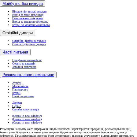
Майбутнє без викидів
Більше ніж низькі викиди
Вихід за межі перешкод
Поза межами очікувань
Вихід за кордони обмежень
Історії за межами можливого
Офіційні дилери
Офіційні дилери в Україні
Список офіційних дилерів
Часті питання
Придбання автомобіля
Сервіс та гарантія
Загальні запитання
Розпочніть своє неможливе
Атлети
Мобільність
Партнерство
Історії
Наші спортсмени
Дилери
Сервіс
Онлайн консультація
(Opens in new window)
(Opens in new window)
(Opens in new window)
Розміщена на цьому сайті інформація щодо наявності, характеристик продукції, рекомендованих цін,
інших умов її продажу, а також умов надання будь-яких послуг не є пропозицією укласти договір
(офертою). Така інформація може не бути остаточною і підлягає уточненню у відповідного дилерського