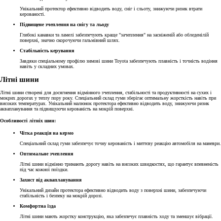
Унікальний протектор ефективно відводить воду, сніг і сльоту, знижуючи ризик втрати
керованості.
Підвищене зчеплення на снігу та льоду
Глибокі канавки та ламелі забезпечують краще "зачеплення" на засніженій або обледенілій
поверхні, значно скорочуючи гальмівний шлях.
Стабільність керування
Завдяки спеціальному профілю зимові шини Toyota забезпечують плавність і точність водіння
навіть у складних умовах.
Літні шини
Літні шини створені для досягнення відмінного зчеплення, стабільності та продуктивності на сухих і
мокрих дорогах у теплу пору року. Спеціальний склад гуми зберігає оптимальну жорсткість навіть при
високих температурах. Унікальний малюнок протектора ефективно відводить воду, знижуючи ризик
аквапланування та підвищуючи керованість на мокрій поверхні.
Особливості літніх шин:
Чітка реакція на кермо
Спеціальний склад гуми забезпечує точну керованість і миттєву реакцію автомобіля на маневри.
Оптимальне зчеплення
Літні шини відмінно тримають дорогу навіть на високих швидкостях, що гарантує впевненість
під час кожної поїздки.
Захист від аквапланування
Унікальний дизайн протектора ефективно відводить воду з поверхні шини, забезпечуючи
стабільність і безпеку на мокрій дорозі.
Комфортна їзда
Літні шини мають жорстку конструкцію, яка забезпечує плавність ходу та зменшує вібрації.