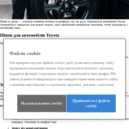
Шини та диски — ключові елементи безпеки та комфорту під час руху. Оригінальні компоненти Toyota
створюються спеціально для кожної моделі, щоб гарантувати оптимальне зчеплення, точну керованість і
елегантний стиль.
Шини для автомобілів Toyota
Завдяки сервісу Toyota ви отримуєте наступні переваги:
Найкращі шини для вашої Toyota
Файли cookie
Зимові та літні шини підбираються з урахуванням технічних характеристик вашого автомобіля,
що дозволяє досягти ідеальної керованості та безпеки на дорозі.
Ми використовуємо файли cookie, щоб дозволити нашому сайту
Експертне встановлення
працювати належним чином, персоналізувати контент і рекламу,
надавати функції соціальних мереж і аналізувати наш трафік. Ми
Ваші шини встановлюють висококваліфіковані технічні спеціалісти Toyota, які пройшли
навчання за стандартами заводу-виробника.
також ділимося інформацією про використання вами нашого сайту
з нашими партнерами в соціальних мережах, рекламі і аналітиці.
Зимові шини
Зимові шини забезпечують високий рівень зчеплення та стабільності на засніжених і зледенілих дорогах
при середньодобових температурах нижче 7°C. В Україні використання зимових шин є рекомендованим у
період з 1 листопада по 31 березня.
Прийняти всі файли
Налаштування cookie
сookie
Особливості зимових шин:
Еластичність при низьких температурах
Завдяки підвищеному вмісту каучуку шини залишаються гнучкими навіть у сильний мороз, що
покращує зчеплення та комфорт їзди.
Захист від аквапланування