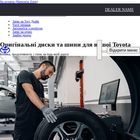
На початок
(Натисніть Enter)
ШВИДКІ ДІЇ
DEALER NAME
Клацніть, щоб закрити
ШВИДКІ ДІЇ
Запис на Тест Драйв
Часті питання
Автомобілі з пробігом
Запис на сервіс
Знайти дилера
Оригінальні диски та шини для вашої Toyota
Відкрити меню
Безпека, продуктивність і стиль на будь-якій дорозі