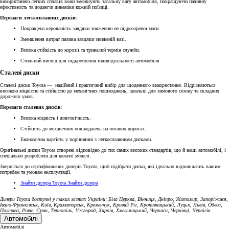
використанню легких сплавів вони зменшують загальну вагу автомобіля, покращуючи паливну
ефективність та додаючи динаміки кожній поїздці.
Переваги легкосплавних дисків:
Покращена керованість завдяки зниженню не підресореної маси.
Зменшення витрат палива завдяки зниженій вазі.
Висока стійкість до корозії та тривалий термін служби.
Стильний вигляд для підкреслення індивідуальності автомобіля.
Сталеві диски
Сталеві диски Toyota — надійний і практичний вибір для щоденного використання. Відрізняються
високою міцністю та стійкістю до механічних пошкоджень, ідеальні для зимового сезону та складних
дорожніх умов.
Переваги сталевих дисків:
Висока міцність і довговічність.
Стійкість до механічних пошкоджень на поганих дорогах.
Економічна вартість у порівнянні з легкосплавними дисками.
Оригінальні диски Toyota створені відповідно до тих самих високих стандартів, що й наші автомобілі, і
спеціально розроблені для кожної моделі.
Зверніться до сертифікованих дилерів Toyota, щоб підібрати диски, які ідеально відповідають вашим
потребам та умовам експлуатації.
Знайти дилера Toyota
Знайти дилера
Дилери Toyota доступні у таких містах України: Біла Церква, Вінниця, Дніпро, Житомир, Запоріжжя,
Івано-Франківськ, Київ, Краматорськ, Кременчук, Кривий Ріг, Кропивницький, Луцьк, Львів, Одеса,
Полтава, Рівне, Суми, Тернопіль, Ужгород, Харків, Хмельницький, Черкаси, Чернівці, Чернігів.
Автомобілі
Автомобілі