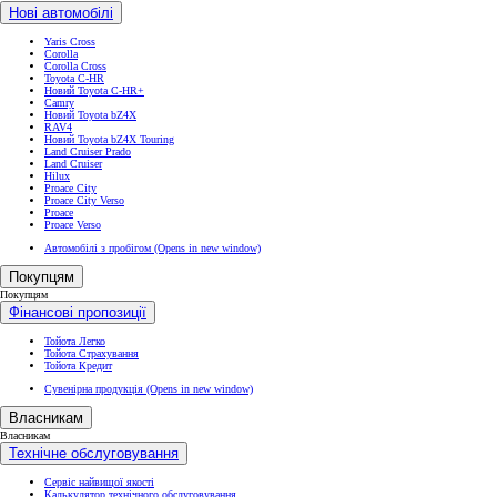
Нові автомобілі
Yaris Cross
Corolla
Corolla Cross
Toyota C-HR
Новий Toyota C-HR+
Camry
Новий Toyota bZ4X
RAV4
Новий Toyota bZ4X Touring
Land Cruiser Prado
Land Cruiser
Hilux
Proace City
Proace City Verso
Proace
Proace Verso
Автомобілі з пробігом
(Opens in new window)
Покупцям
Покупцям
Фінансові пропозиції
Тойота Легко
Тойота Страхування
Тойота Кредит
Сувенірна продукція
(Opens in new window)
Власникам
Власникам
Технічне обслуговування
Сервіс найвищої якості
Калькулятор технічного обслуговування