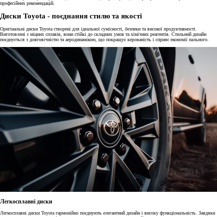
професійних рекомендацій.
Диски Toyota - поєднання стилю та якості
Оригінальні диски Toyota створені для ідеальної сумісності, безпеки та високої продуктивності.
Виготовлені з міцних сплавів, вони стійкі до складних умов та хімічних реагентів. Стильний дизайн
поєднується з довговічністю та аеродинамікою, що покращує керованість і сприяє економії пального.
Легкосплавні диски
Легкосплавні диски Toyota гармонійно поєднують елегантний дизайн і високу функціональність. Завдяки