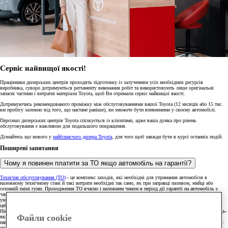
Сервіс найвищої якості!
Працівники дилерських центрів проходять підготовку із залученням усіх необхідних ресурсів
виробника, суворо дотримуються регламенту виконання робіт та використовують лише оригінальні
запасні частини і витратні матеріали Toyota, щоб Ви отримали сервіс найвищої якості.
Дотримуючись рекомендованого проміжку між обслуговуваннями вашої Toyota (12 місяців або 15 тис.
км пробігу залежно від того, що настане раніше), ви зможете бути впевненими у своєму автомобілі.
Персонал дилерських центрів Toyota спілкується із клієнтами, адже ваша думка про рівень
обслуговування є важливою для подальшого покращення.
Дізнайтесь що нового у
найближчого дилера Toyota
, для того щоб завжди бути в курсі останніх подій.
Поширені запитання
Чому я повинен платити за ТО якщо автомобіль на гарантії?
Технічне обслуговування (ТО)
- це комплекс заходів, які необхідні для утримання автомобіля в
належному технічному стані й такі витрати необхідні так само, як при заправці паливом, мийці або
сезонній зміні гуми. Проходження ТО вчасно і належним чином в період дії гарантії на автомобіль є
частиною відповідальності Власника за утримання автомобіля в належному технічному стані, а тако ж
умовою Виробника для своєчасного виявлення та безкоштовного усунення поломок, які виникають в
цей період із причин браку матеріалу чи складання.
Навіть якщо у вас новий автомобіль від виробника, закони фізики на нього діють, так само як і на будь-
Файли cookie
який інший агрегат. Під час кожної поїздки машина відчуває дію механічних сил: вібрації, тиску,
нагрівання, тертя. Деталі зношуються і деформуються. Додайте до цього вплив навколишніх чинників:
пилу, води, сонячних променів, перепадів температури. Періодична перевірка при техобслуговуванні