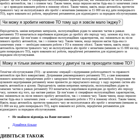
пробігу автомобіля, так і з плином часу. Таким чином, якщо першою настає будь-яка із зазначених умов
— це є приводом виконати роботи в повному обсязі. Таким чином, навіть якщо автомобіль протягом
тривалого часу не експлуатувався або пробіг є незначним (меншим за 15 000 км від дати попереднього
ТО), варто виконати всі роботи, передбачені регламентом для відповідного за порядком обслуговування.
Чи можу я зробити неповне ТО тому що я зовсім мало їжджу?
Періодичність заміни витратних матеріалів, експлуатаційних рідин та запасних частин в рамках
регламенту ТО визначається виробником відповідно до пробігу або періоду часу, залежно від того, що
настане раніше. Це пов’язано зі специфікою експлуатаційних характеристик, які змінюються як після
певного пробігу автомобіля, так і з плином часу. Таким чином, якщо першою настає будь-яка із
зазначених умов — необхідно виконати роботи з ТО в повному обсязі. Таким чином, навіть якщо
автомобіль протягом тривалого часу не експлуатувався або пробіг є незначним (меншим за 15 000 км від
дати попереднього ТО), варто виконати всі роботи, передбачені регламентом для відповідного за
порядком обслуговування.
Можу я тільки змінити мастило у двигуні та не проходити повне ТО?
Технічне обслуговування (ТО) - це комплекс операцій з підтримання роботоздатності та справності
автомобіля при його використанні. Дотримання рекомендованого регламенту ТО, а саме виконання
повного комплексу передбачених робіт є запорукою безпечної експлуатації автомобіля. Ігнорування чи
цілковите недотримання регламенту може призвести до передчасного виходу з ладу окремих систем або
навіть автомобіля в цілому. Періодичність заміни витратних матеріалів, експлуатаційних рідин та
запасних частин в рамках регламенту ТО визначається виробником відповідно до пробігу або періоду
часу, залежно від того, що настане раніше. Це пов’язано зі специфікою експлуатаційних характеристик,
які змінюються як після певного пробігу автомобіля, так і з плином часу. Таким чином, якщо першою
настає будь-яка із зазначених умов — необхідно виконати роботи з ТО в повному обсязі. Таким чином,
Навіть якщо автомобіль протягом тривалого часу не експлуатувався або пробіг є незначним (меншим за
15 000 км від дати попереднього ТО), варто виконати всі роботи, передбачені регламентом для
відповідного за порядком обслуговування.
Не знайшли відповідь на Ваше питання ?
Дізнайтеся більше
ДИВІТЬСЯ ТАКОЖ