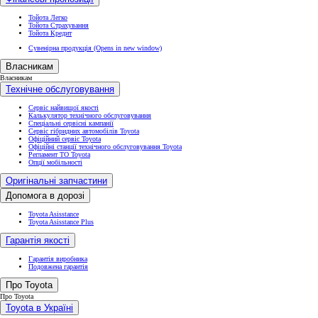
Тойота Легко
Тойота Страхування
Тойота Кредит
Сувенірна продукція
(Opens in new window)
Власникам
Власникам
Технічне обслуговування
Сервіс найвищої якості
Калькулятор технічного обслуговування
Спеціальні сервісні кампанії
Сервіс гібридних автомобілів Toyota
Офіційний сервіс Toyota
Офіційні станції технічного обслуговування Toyota
Регламент ТО Toyota
Опції мобільності
Оригінальні запчастини
Допомога в дорозі
Toyota Asisstance
Toyota Asisstance Plus
Гарантія якості
Гарантія виробника
Подовжена гарантія
Про Toyota
Про Toyota
Toyota в Україні