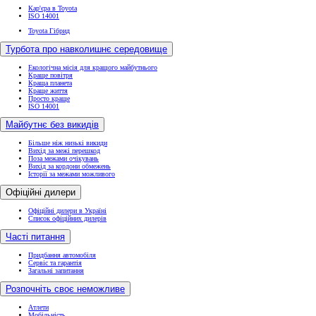
Кар'єра в Toyota
ISO 14001
Toyota Гібрид
Турбота про навколишнє середовище
Екологічна місія для кращого майбутнього
Краще повітря
Краща планета
Краще життя
Просто краще
ISO 14001
Майбутнє без викидів
Більше ніж низькі викиди
Вихід за межі перешкод
Поза межами очікувань
Вихід за кордони обмежень
Історії за межами можливого
Офіційні дилери
Офіційні дилери в Україні
Список офіційних дилерів
Часті питання
Придбання автомобіля
Сервіс та гарантія
Загальні запитання
Розпочніть своє неможливе
Атлети
Мобільність