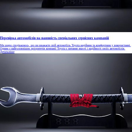
Перевірка автомобілів на наявність спеціальних сервісних кампаній
Ми щиро сподіваємось, що ви вважаєте свій автомобіль Toyota надійним та комфортним у використанні.
Одним з найголовніших пріоритетів компанії Toyota є питання якості і надійності своїх автомобілів.
Детальніше