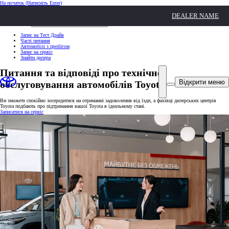
На початок
(Натисніть Enter)
ШВИДКІ ДІЇ
DEALER NAME
Клацніть, щоб закрити
ШВИДКІ ДІЇ
Запис на Тест Драйв
Часті питання
Автомобілі з пробігом
Запис на сервіс
Знайти дилера
Питання та відповіді про технічне
Відкрити меню
обслуговування автомобілів Toyota
Ви зможете спокійно зосередитися на отриманні задоволення від їзди, а фахівці дилерських центрів
Toyota подбають про підтримання вашої Toyota в ідеальному стані.
Записатися на сервіс