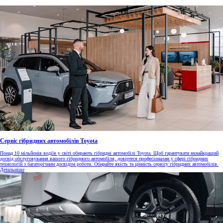
Сервіс гібридних автомобілів Toyota
Понад 10 мільйонів водіїв у світі обирають гібридні автомобілі Toyota. Щоб гарантувати якнайкращий
досвід обслуговування вашого гібридного автомобіля, довіртеся професіоналам у сфері гібридних
технологій з багаторічним досвідом роботи. Обирайте якість та цінність сервісу гібридних автомобілів.
Детальніше