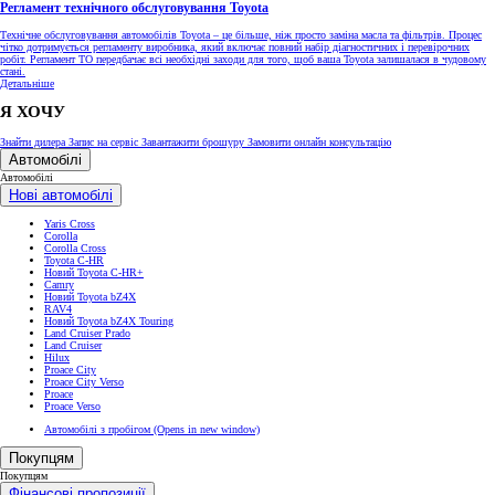
Регламент технічного обслуговування Toyota
Технічне обслуговування автомобілів Toyota – це більше, ніж просто заміна масла та фільтрів. Процес
чітко дотримується регламенту виробника, який включає повний набір діагностичних і перевірочних
робіт. Регламент ТО передбачає всі необхідні заходи для того, щоб ваша Toyota залишалася в чудовому
стані.
Детальніше
Я ХОЧУ
Знайти дилера
Запис на сервіс
Завантажити брошуру
Замовити онлайн консультацію
Автомобілі
Автомобілі
Нові автомобілі
Yaris Cross
Corolla
Corolla Cross
Toyota C-HR
Новий Toyota C-HR+
Camry
Новий Toyota bZ4X
RAV4
Новий Toyota bZ4X Touring
Land Cruiser Prado
Land Cruiser
Hilux
Proace City
Proace City Verso
Proace
Proace Verso
Автомобілі з пробігом
(Opens in new window)
Покупцям
Покупцям
Фінансові пропозиції