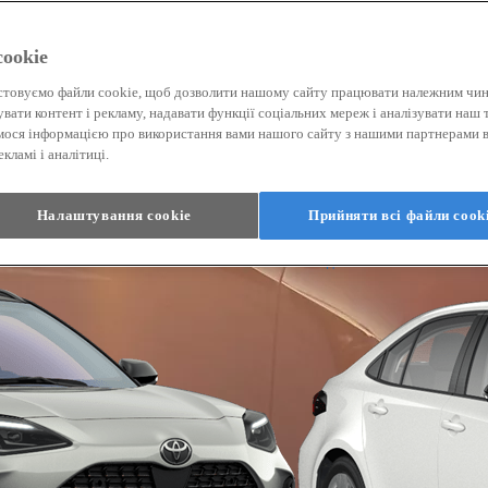
ookie
товуємо файли cookie, щоб дозволити нашому сайту працювати належним чи
увати контент і рекламу, надавати функції соціальних мереж і аналізувати наш 
мося інформацією про використання вами нашого сайту з нашими партнерами в
кламі і аналітиці.
Від
Налаштування cookie
Прийняти всі файли сook
Corolla
ГІБРИД