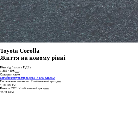
Toyota Corolla
Від
Життя на новому рівні
PROACE CITY
Ціна від (разом з ПДВ)
1 369 440₴
Створити свою
Онлайн консультація
Opens in new window
Споживання пального: Комбінований цикл
4,1л/100 км
Викиди СО2: Комбінований цикл
93-94 г/км