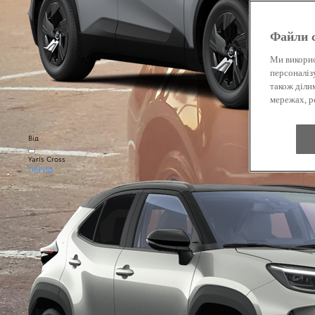
Файли c
Ми викорис
персоналіз
також діли
мережах, ре
Від
Yaris Cross
ГІБРИД