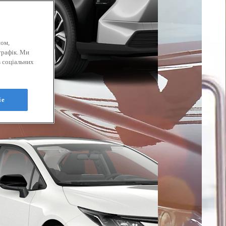
ном,
трафік. Ми
 соціальних
ie