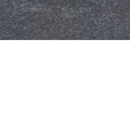
Від
Hilux