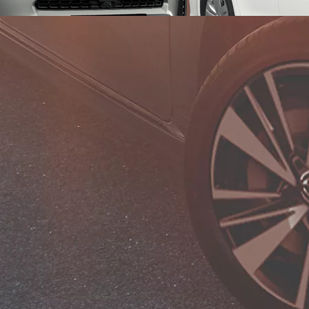
Від
Corolla Cross
ГІБРИД