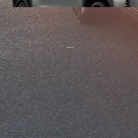
Від
Camry
ГІБРИД