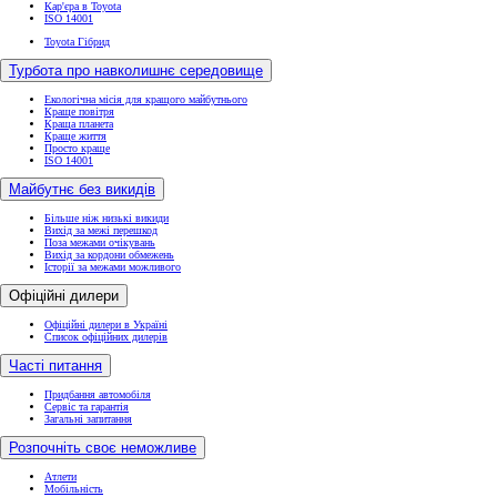
Кар'єра в Toyota
ISO 14001
Toyota Гібрид
Турбота про навколишнє середовище
Екологічна місія для кращого майбутнього
Краще повітря
Краща планета
Краще життя
Просто краще
ISO 14001
Майбутнє без викидів
Більше ніж низькі викиди
Вихід за межі перешкод
Поза межами очікувань
Вихід за кордони обмежень
Історії за межами можливого
Офіційні дилери
Офіційні дилери в Україні
Список офіційних дилерів
Часті питання
Придбання автомобіля
Сервіс та гарантія
Загальні запитання
Розпочніть своє неможливе
Атлети
Мобільність