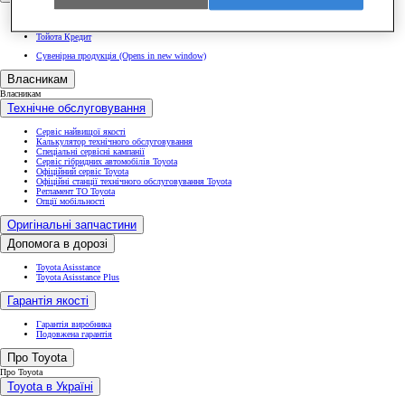
Тойота Легко
Тойота Страхування
Тойота Кредит
Сувенірна продукція
(Opens in new window)
Власникам
Власникам
Технічне обслуговування
Сервіс найвищої якості
Калькулятор технічного обслуговування
Спеціальні сервісні кампанії
Сервіс гібридних автомобілів Toyota
Офіційний сервіс Toyota
Офіційні станції технічного обслуговування Toyota
Регламент ТО Toyota
Опції мобільності
Оригінальні запчастини
Допомога в дорозі
Toyota Asisstance
Toyota Asisstance Plus
Гарантія якості
Гарантія виробника
Подовжена гарантія
Про Toyota
Про Toyota
Toyota в Україні