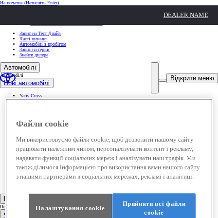
На початок
(Натисніть Enter)
ШВИДКІ ДІЇ
DEALER NAME
Клацніть, щоб закрити
ШВИДКІ ДІЇ
Запис на Тест Драйв
Часті питання
Автомобілі з пробігом
Запис на сервіс
Знайти дилера
Автомобілі
Автомобілі
Відкрити меню
Нові автомобілі
Yaris Cross
Corolla
Corolla Cross
Toyota C-HR
Новий Toyota C-HR+
Файли cookie
Camry
Новий Toyota bZ4X
RAV4
Ми використовуємо файли cookie, щоб дозволити нашому сайту
Новий Toyota bZ4X Touring
Land Cruiser Prado
працювати належним чином, персоналізувати контент і рекламу,
Land Cruiser
Hilux
надавати функції соціальних мереж і аналізувати наш трафік. Ми
Proace City
Proace City Verso
також ділимося інформацією про використання вами нашого сайту
Proace
з нашими партнерами в соціальних мережах, рекламі і аналітиці.
Proace Verso
Автомобілі з пробігом
(Opens in new window)
Покупцям
Прийняти всі файли
Покупцям
Налаштування cookie
сookie
Фінансові пропозиції