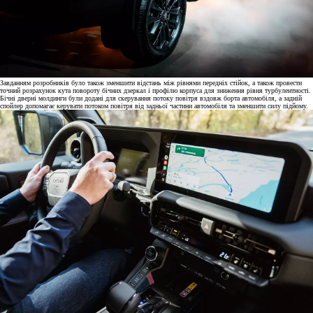
Завданням розробників було також зменшити відстань між рівнями передніх стійок, а також провести
точний розрахунок кута повороту бічних дзеркал і профілю корпуса для зниження рівня турбулентності.
Бічні дверні молдинги були додані для скерування потоку повітря вздовж борта автомобіля, а задній
спойлер допомагає керувати потоком повітря від задньої частини автомобіля та зменшити силу підйому.