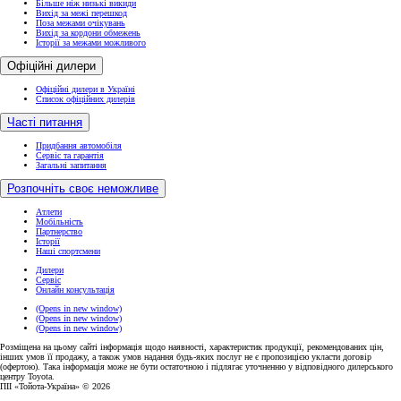
Більше ніж низькі викиди
Вихід за межі перешкод
Поза межами очікувань
Вихід за кордони обмежень
Історії за межами можливого
Офіційні дилери
Офіційні дилери в Україні
Список офіційних дилерів
Часті питання
Придбання автомобіля
Сервіс та гарантія
Загальні запитання
Розпочніть своє неможливе
Атлети
Мобільність
Партнерство
Історії
Наші спортсмени
Дилери
Сервіс
Онлайн консультація
(Opens in new window)
(Opens in new window)
(Opens in new window)
Розміщена на цьому сайті інформація щодо наявності, характеристик продукції, рекомендованих цін,
інших умов її продажу, а також умов надання будь-яких послуг не є пропозицією укласти договір
(офертою). Така інформація може не бути остаточною і підлягає уточненню у відповідного дилерського
центру Toyota.
ПІІ «Тойота-Україна» © 2026