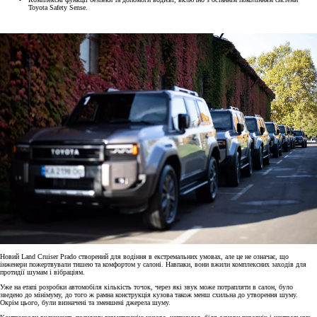
Toyota Safety Sense.
Новий Land Cruiser Prado створений для водіння в екстремальних умовах, але це не означає, що
інженери пожертвували тишею та комфортом у салоні. Навпаки, вони вжили комплексних заходів для
протидії шумам і вібраціям.
Уже на етапі розробки автомобіля кількість точок, через які звук може потрапляти в салон, було
зведено до мінімуму, до того ж рамна конструкція кузова також менш схильна до утворення шуму.
Окрім цього, були визначені та зменшені джерела шуму.