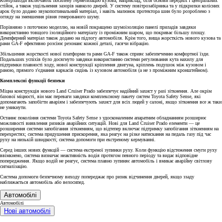
Контрзаходи включають посилену герметизацію кузова, наприклад, біля основи передніх і центральних
стійок, а також ущільнення зазорів навколо дверей. У систему повітрозабірника та у підкрилки колісних
арок було додано звукопоглинальний матеріал, і навіть малюнок протектора шин було розроблено з
огляду на зменшення рівня генерованого шуму.
Порівняно з поточною моделлю, на новій покращено шумоізоляцію панелі приладів завдяки
використанню товщого ізоляційного матеріалу із проміжним шаром, що покриває більшу площу.
Демпферний матеріал також додано на підлогу автомобіля. Крім того, вища жорсткість нового кузова та
рами GA-F ефективно розсіює резонанс кожної деталі, гасячи вібрацію.
Збільшення жорсткості нової платформи та рами GA-F також сприяє забезпеченню комфортної їзди.
Подальших успіхів було досягнуто завдяки використанню системи регулювання кута нахилу для
підтримки плавності ходу, нової конструкції кріплення двигуна, кріплень подушок між кузовом і
рамою, прямого з'єднання каркасів сидінь із кузовом автомобіля (а не з проміжним кронштейном).
Комплексні функції безпеки
Міцна конструкція нового Land Cruiser Prado забезпечує надійний захист у разі зіткнення. Але окрім
базової міцності, він має переваги завдяки комплексному пакету систем Toyota Safety Sense, які
допомагають запобігти аваріям і забезпечують захист для всіх людей у салоні, якщо зіткнення все ж таки
не уникнути.
Останнє покоління системи Toyota Safety Sense з удосконаленим апаратним обладнанням розширює
можливості виявлення ризиків аварійних ситуацій. Нові для Land Cruiser Prado елементи — це
розширення системи запобігання зіткненням, що відтепер включає підтримку запобігання зіткненням на
перехрестях; система придушення прискорення, яка реагує на різке натискання на педаль газу під час
руху на низькій швидкості; система допомоги при екстреному кермуванні.
Серед інших нових функцій — система екстреної зупинки руху. Коли функцію відстеження смуги руху
ввімкнено, система визначає неактивність водія протягом певного періоду та видає відповідне
попередження. Якщо водій не реагує, система плавно зупиняє автомобіль і вмикає аварійну світлову
сигналізацію.
Система допомоги безпечному виходу попереджає про ризик відчинення дверей, якщо ззаду
наближається автомобіль або велосипед.
Автомобілі
Автомобілі
Нові автомобілі