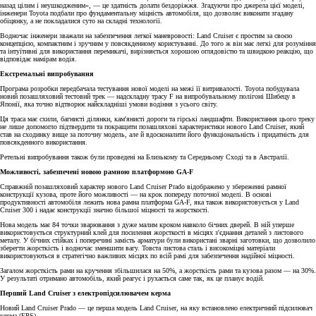
назад цілим і неушкодженим», — це здатність долати бездоріжжя. Згадуючи про джерела цієї моделі,
інженери Toyota подбали про фундаментальну міцність автомобіля, що дозволяє виконати згадану
обіцянку, а не покладалися суто на складні технології.
Водночас інженери зважали на забезпечення легкої маневровості: Land Cruiser є простим за своєю
концепцією, компактним і зручним у повсякденному користуванні. До того ж він має легкі для розуміння
та інтуїтивні для використання перемикачі, вирізняється хорошою оглядовістю та швидкою реакцію, що
відповідає намірам водія.
Екстремальні випробування
Програма розробки передбачала тестування нової моделі на межі її витривалості. Toyota побудувала
новий позашляховий тестовий трек — надскладну трасу F на випробувальному полігоні Шибецу в
Японії, яка точно відтворює найскладніші умови водіння з усього світу.
Ця траса має схили, багнисті ділянки, кам'янисті дороги та гірські ландшафти. Використання цього треку
не лише допомогло підтвердити та покращити позашляхові характеристики нового Land Cruiser, який
став на сходинку вище за поточну модель, але й вдосконалити його функціональність і придатність для
повсякденного використання.
Ретельні випробування також були проведені на Близькому та Середньому Сході та в Австралії.
Можливості, забезпечені новою рамною платформою GA-F
Справжній позашляховий характер нового Land Cruiser Prado відображено у збереженні рамної
конструкції кузова, проте його можливості — на крок попереду поточної моделі. В основі
продуктивності автомобіля лежить нова рамна платформа GA-F, яка також використовується у Land
Cruiser 300 і надає конструкції значно більшої міцності та жорсткості.
Нова модель має 84 точки зварювання з дуже малим кроком навколо бічних дверей. В ній уперше
використовується структурний клей для посилення жорсткості в місцях з'єднання деталей з листового
металу. У бічних стійках і поперечині замість арматури були використані зварні заготовки, що дозволило
зберегти жорсткість і водночас зменшити вагу. Товста листова сталь і високоміцні матеріали
використовуються в стратегічно важливих місцях по всій рамі для забезпечення надійної міцності.
Загалом жорсткість рами на кручення збільшилася на 50%, а жорсткість рами та кузова разом — на 30%.
У результаті отримано автомобіль, який реагує і рухається саме так, як це планує водій.
Перший Land Cruiser з електропідсилювачем керма
Новий Land Cruiser Prado — це перша модель Land Cruiser, на яку встановлено електричний підсилювач
керма (EPS).