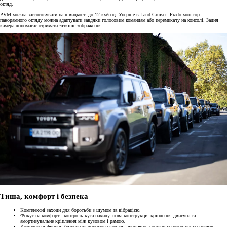
огляд.
PVM можна застосовувати на швидкості до 12 км/год. Уперше в Land Cruiser Prado монітор
панорамного огляду можна адаптувати завдяки голосовим командам або перемикачу на консолі. Задня
камера допомагає отримати чіткіше зображення.
Тиша, комфорт і безпека
Комплексні заходи для боротьби з шумом та вібрацією.
Фокус на комфорті: контроль кута нахилу, нова конструкція кріплення двигуна та
амортизувальне кріплення між кузовом і рамою.
Комплексні функції безпеки та допомоги водієві, включно з останнім поколінням системи