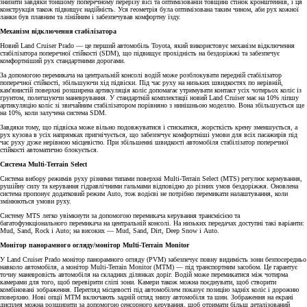
знизити завдяки тоншому поперечному перерізу вісі та оптимізованій товщині стінок кронштейнів, і ця
конструкція також підвищує надійність. Уся геометрія була оптимізована таким чином, аби рух кожної
ланки був плавним та лінійним і забезпечував комфортну їзду.
Механізм відключення стабілізатора
Новий Land Cruiser Prado — це перший автомобіль Toyota, який використовує механізм відключення
стабілізатора поперечної стійкості (SDM), що підвищує прохідність на бездоріжжі та забезпечує
комфортніший рух стандартними дорогами.
За допомогою перемикача на центральній консолі водій може розблокувати передній стабілізатор
поперечної стійкості, збільшуючи хід підвіски. Під час руху на низьких швидкостях по нерівній,
кам'янистій поверхні розширена артикуляція коліс допомагає утримувати контакт усіх чотирьох коліс із
ґрунтом, полегшуючи маневрування. У стандартній комплектації новий Land Cruiser має на 10% ліпшу
артикуляцію коліс зі звичайним стабілізатором порівняно з нинішньою моделлю. Вона збільшується ще
на 10%, коли залучена система SDM.
Завдяки тому, що підвіска може вільно подовжуватися і стискатися, жорсткість крену зменшується, а
рух кузова в усіх напрямках пригнічується, що забезпечує комфортніші умови для всіх пасажирів під
час руху дуже нерівною місцевістю. При збільшенні швидкості автомобіля стабілізатор поперечної
стійкості автоматично блокується.
Система Multi-Terrain Select
Система вибору режимів руху різними типами поверхні Multi-Terrain Select (MTS) регулює кермування,
рушійну силу та керування гідравлічними гальмами відповідно до різних умов бездоріжжя. Оновлена
система пропонує додатковий режим Auto, тож водієві не потрібно перемикати налаштування, коли
змінюються умови руху.
Систему MTS легко увімкнути за допомогою перемикача керування трансмісією та
багатофункціонального перемикача на центральній консолі. На низьких передачах доступні такі варіанти:
Mud, Sand, Rock і Auto; на високих — Mud, Sand, Dirt, Deep Snow і Auto.
Монітор панорамного огляду/монітор Multi-Terrain Monitor
У Land Cruiser Prado монітор панорамного огляду (PVM) забезпечує повну видимість зони безпосередньо
навколо автомобіля, а монітор Multi-Terrain Monitor (MTM) — під транспортним засобом. Це гарантує
точну маневровість автомобіля на складних ділянках доріг. Водій може перемикатися між чотирма
камерами для того, щоб перевірити сліпі зони. Камери також можна поєднувати, щоб створити
комбіновані зображення. Перегляд місцевості під автомобілем показує позицію задніх коліс і дорожню
поверхню. Нові опції MTM включають задній огляд знизу автомобіля та шин. Зображення на екрані
дисплея можна розширити за допомогою сенсорного керування, щоб отримати більш деталізований