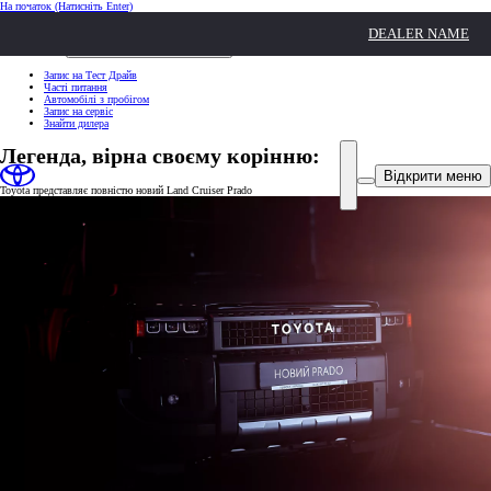
На початок
(Натисніть Enter)
ШВИДКІ ДІЇ
DEALER NAME
Клацніть, щоб закрити
ШВИДКІ ДІЇ
Запис на Тест Драйв
Часті питання
Автомобілі з пробігом
Запис на сервіс
Знайти дилера
Легенда, вірна своєму корінню:
Відкрити меню
Toyota представляє повністю новий Land Cruiser Prado