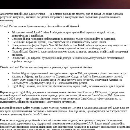
Абсолютно новий Land Cruiser Prado — це останнє покоління моделі, яка за понад 70 років здобула
репутацію потужної, надійної та здатної впоратися з найсуворішими дорожніми умовами кожного
континенту.
З Land Cruiser можна бути певними у цілковитій власній безпеці.
Абсолютно новий Land Cruiser Prado демонструє традиційні переваги моделі: якість,
довговічність і надійність.
Створений для подолання найскладніших дорожніх умов: подорожуйте де завгодно.
Сміливий і виразний дизайн, що спирається на класичний стиль Land Cruiser.
Нова рамна платформа Toyota New Global Architecture GA-F забезпечує підвищену жорсткість і
відмінну реакцію, плавність ходу та ліпшу керованість навіть на бездоріжжі.
Перший Land Cruiser із електропідсилювачем керма та новою системою стабілізації поперечної
стійкості.
Оновлений 2,8-літровий турбодизельний двигун із новою восьмиступеневою автоматичною
коробкою передач.
Сімейство Land Cruiser еволюціонувало з роками у три паралельні лінійки:
Station Wagon: представлений сьогоднішньою серією 300, доступною у різних частинах світу,
зокрема в Африці, на Близькому та Середньому Сході, в Азії та Тихоокеанському регіоні;
Heavy Duty: всесвітньо відома серія 70, яка святкує своє 40-річчя, доступна в Африці, на
Близькому та Середньому Сході й у Тихоокеанському регіоні;
Light Duty: лінійка, яка включає абсолютно нову серію Prado, основна модель для Європи.
Перша модель Light Duty доєдналася до міжнародної лінійки Land Cruiser у 1985 році. Відтоді вона
еволюціонувала і наблизилася за характером до розкішнішого і більшого Land Cruiser 300. Розвиток
моделі 2024 року — це свідоме рішення повернутися до витоків Land Cruiser, сфокусувавшись на
фундаментальній якості практичного і доступного автомобіля.
Головний інженер Кейта Моріцу (Keita Moritsu) пояснює:
«Згідно з нашою концепцією цей Land Cruiser
має бути практичним та доступним позашляховиком. Ми вирішили, що повернення до джерел стане
основою розвитку бренда Land Cruiser».
Результатом задуму розробників стала абсолютно нова модель, яка пропонує потужні та автентичні
позашляхові характеристики, підкріплені новою рамною платформою GA-F. Також новий автомобіль
вирізняється відмінною функціональністю для перевезення пасажирів та вантажу, поліпшеною видимістю
для водія, простотою і запчастинами, які легкого ремонтувати чи замінювати.