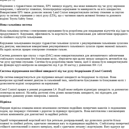
Порівняно з гідравлічною системою, EPS зменшує віддачу, яка може виникати під час руху нерівною
поверхнею, і забезпечує плавніше, безпосередніше кермування та маневровість на всіх швидкостях.
Використання EPS також дозволяє новому Land Cruiser використовувати систему стеження за смугою
руху та систему утримання у смузі руху (LTA), що є частиною пакета активної безпеки та допомоги
водієві Toyota Safety Sense.
Нова гальмівна система
Нова гальмівна система з електронним керуванням була розроблена для покращення відчуттів від їзди та
продуктивності. Керування, ефективність та жорсткість були оптимізовані для забезпечення природного
та лінійного відчуття гальмування.
Керування гальмуванням поєднує гідравлічне гальмівне зусилля з рекуперативним гальмівним зусиллям
від двигуна; максимальне використання рекуперативного гальмівного зусилля сприяє економії пального.
На задніх колесах працює електронне стоянкове гальмо.
Система допомоги при спуску з гори (DAC) може використовуватися для автоматичного забезпечення
стабільного гальмування без блокування коліс, зберігаючи при цьому низьку швидкість автомобіля під
час руху крутими спусками. Система була розроблена таким чином, щоб її можна було використовувати
як функцію круїз-контролю на швидкостях від 4 до 30 км/год у діапазонах H4 і L4.
Система підтримання постійної швидкості під час руху бездоріжжям (Crawl Control)
Ця система використовується для підтримки низької швидкості на бездоріжжі та спусках. Вона
контролює крутний момент двигуна та гальмівний тиск, запобігаючи буксуванню та блокуванню коліс і
дозволяючи водієві зосередитися на кермуванні.
Crawl Control працює в режимі роздавання L4. Водій може вибрати відповідну швидкість за допомогою
селектора на консолі. На вибір доступні п'ять різних налаштувань швидкості, які підходять для
широкого діапазону різних поверхонь і нахилів.
Підвіска
Передня підвіска оснащена новою незалежною системою подвійних поперечних важелів із подовженим
ходом, що покращує зчеплення з дорогою та підвищує прохідність. Вона виготовлена з високоміцних
легких компонентів для довговічної та надійної роботи.
Задній чотириланковий жорсткий міст був ретельно доопрацьований, що дозволило досягти більш
плавної та лінійної роботи, одночасно знизивши вагу та підвищивши надійність. Стабілізатор поперечної
стійкості виготовлений із нового матеріалу, який є одночасно легшим і жорсткішим. Вагу вдалося ще