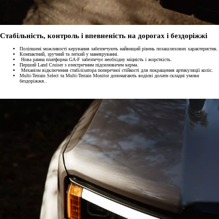
Стабільність, контроль і впевненість на дорогах і бездоріжжі
Поліпшені можливості керування забезпечують найвищий рівень позашляхових характеристик.
Компактний, зручний та легкий у маневруванні.
Нова рамна платформа GA-F забезпечує необхідну міцність і жорсткість.
Перший Land Cruiser з електричним підсилювачем керма.
Механізм відключення стабілізатора поперечної стійкості для покращення артикуляції коліс.
Multi-Terrain Select та Multi-Terrain Monitor допомагають водієві долати складні умови
бездоріжжя..