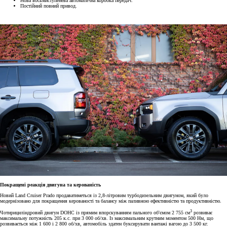
Нова восьмиступенева автоматична коробка передач.
Постійний повний привод.
Покращені реакція двигуна та керованість
Новий Land Cruiser Prado продаватиметься із 2,8-літровим турбодизельним двигуном, який було
модернізовано для покращення керованості та балансу між паливною ефективністю та продуктивністю.
3
Чотирициліндровий двигун DOHC із прямим впорскуванням пального об'ємом 2 755 см
розвиває
максимальну потужність 205 к.с. при 3 000 об/хв. Із максимальним крутним моментом 500 Нм, що
розвивається між 1 600 і 2 800 об/хв, автомобіль здатен буксирувати вантажі вагою до 3 500 кг.