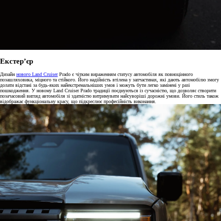
Екстер’єр
Дизайн
нового Land Cruiser
Prado є чітким вираженням статусу автомобіля як повноцінного
позашляховика, міцного та стійкого. Його надійність втілена у запчастинах, які дають автомобілю змогу
долати відстані за будь-яких найекстремальніших умов і можуть бути легко замінені у разі
пошкодження. У новому Land Cruiser Prado традиції поєднуються із сучасністю, що дозволяє створити
позачасовий вигляд автомобіля зі здатністю витримувати найсуворіші дорожні умови. Його стиль також
відображає функціональну красу, що підкреслює професійність виконання.