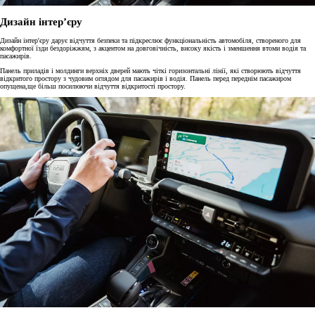
Дизайн інтер’єру
Дизайн інтер'єру дарує відчуття безпеки та підкреслює функціональність автомобіля, створеного для
комфортної їзди бездоріжжям, з акцентом на довговічність, високу якість і зменшення втоми водія та
пасажирів.
Панель приладів і молдинги верхніх дверей мають чіткі горизонтальні лінії, які створюють відчуття
відкритого простору з чудовим оглядом для пасажирів і водія. Панель перед переднім пасажиром
опущена,ще більш посилюючи відчуття відкритості простору.