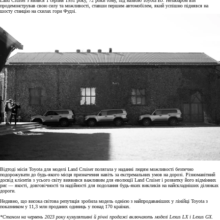
Land Cruiser з’явився 1 серпня 1951 року, 72 роки тому, під назвою Toyota BJ. Незабаром він
продемонстрував свою силу та можливості, ставши першим автомобілем, який успішно піднявся на
шосту станцію на схилах гори Фудзі.
Відтоді місія Toyota для моделі Land Cruiser полягала у наданні людям можливості безпечно
подорожувати до будь-якого місця призначення навіть за екстремальних умов на дорозі. Різноманітний
досвід клієнтів з усього світу виявився важливим для еволюції Land Cruiser і розвитку його відмінних
рис — якості, довговічності та надійності для подолання будь-яких викликів на найскладніших ділянках
дороги.
Недивно, що висока світова репутація зробила модель однією з найпродаваніших у лінійці Toyota з
показником у 11,3 млн проданих одиниць у понад 170 країнах.
*Станом на червень 2023 року кумулятивні й річні продажі включають моделі Lexus LX і Lexus GX.