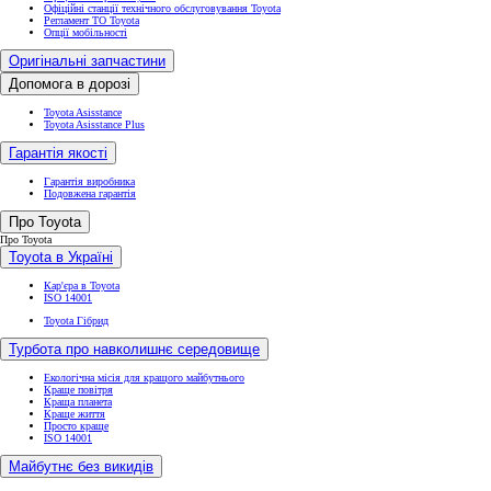
Офіційні станції технічного обслуговування Toyota
Регламент ТО Toyota
Опції мобільності
Оригінальні запчастини
Допомога в дорозі
Toyota Asisstance
Toyota Asisstance Plus
Гарантія якості
Гарантія виробника
Подовжена гарантія
Про Toyota
Про Toyota
Toyota в Україні
Кар'єра в Toyota
ISO 14001
Toyota Гібрид
Турбота про навколишнє середовище
Екологічна місія для кращого майбутнього
Краще повітря
Краща планета
Краще життя
Просто краще
ISO 14001
Майбутнє без викидів