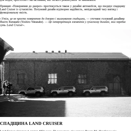
Принцип «Повернення до джерел» простежується також у дизайні автомобіля, що поєднує спадщину
Land Cruiser із сучасністю. Потужний дизайн відтворює надійність, непідвладний часу вигляд і
функціональну якість.
«Утім, це не просто повернення до джерел і вшанування спадщини
, — уточнює головний дизайнер
Яшіто Ватанабе (Yoshito Watanabe). —
Це інтерпретація елементів у сучасному дизайні, яка передає
суть Land Cruiser».
СПАДЩИНА LAND CRUISER