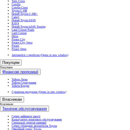
Yaris Cross
Corolla
Corolla Cross
Toyota C-HR
Новий Toyota C-HR+
Camry
Новий Toyota bZ4X
RAV4
Новий Toyota bZ4X Touring
Land Cruiser Prado
Land Cruiser
Hilux
Proace City
Proace City Verso
Proace
Proace Verso
Автомобілі з пробігом
(Opens in new window)
Покупцям
Покупцям
Фінансові пропозиції
Тойота Легко
Тойота Страхування
Тойота Кредит
Сувенірна продукція
(Opens in new window)
Власникам
Власникам
Технічне обслуговування
Сервіс найвищої якості
Калькулятор технічного обслуговування
Спеціальні сервісні кампанії
Сервіс гібридних автомобілів Toyota
Офіційний сервіс Toyota