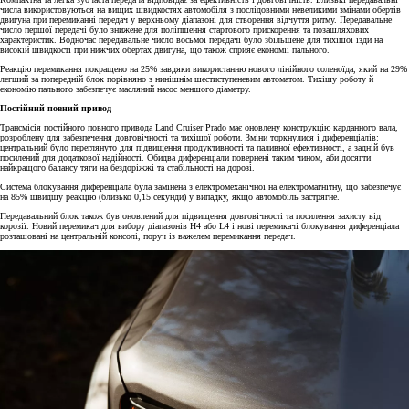
числа використовуються на вищих швидкостях автомобіля з послідовними невеликими змінами обертів
двигуна при перемиканні передач у верхньому діапазоні для створення відчуття ритму. Передавальне
число першої передачі було знижене для поліпшення стартового прискорення та позашляхових
характеристик. Водночас передавальне число восьмої передачі було збільшене для тихішої їзди на
високій швидкості при нижчих обертах двигуна, що також сприяє економії пального.
Реакцію перемикання покращено на 25% завдяки використанню нового лінійного соленоїда, який на 29%
легший за попередній блок порівняно з нинішнім шестиступеневим автоматом. Тихішу роботу й
економію пального забезпечує масляний насос меншого діаметру.
Постійний повний привод
Трансмісія постійного повного привода Land Cruiser Prado має оновлену конструкцію карданного вала,
розроблену для забезпечення довговічності та тихішої роботи. Зміни торкнулися і диференціалів:
центральний було переглянуто для підвищення продуктивності та паливної ефективності, а задній був
посилений для додаткової надійності. Обидва диференціали повернені таким чином, аби досягти
найкращого балансу тяги на бездоріжжі та стабільності на дорозі.
Система блокування диференціала була замінена з електромеханічної на електромагнітну, що забезпечує
на 85% швидшу реакцію (близько 0,15 секунди) у випадку, якщо автомобіль застрягне.
Передавальний блок також був оновлений для підвищення довговічності та посилення захисту від
корозії. Новий перемикач для вибору діапазонів H4 або L4 і нові перемикачі блокування диференціала
розташовані на центральній консолі, поруч із важелем перемикання передач.