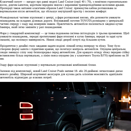
Класичний силует — нагадує про ранні моделі Land Cruiser (серії 40 і 70), з помітною горизонтальною
віссю, довгим капотом, коротким переднім звисом і виразними трапецієподібними колісними арками.
Пропорції також натхнені класичним образом Land Cruiser: прямокутна кабіна розташована за
вертикальною віссю автомобіля, що збільшує внутрішній простір і посилює комфорт.
Функціональні частини згруповані у центрі, а фари розташовані високо, аби допомогти уникнути
пошкоджень на складних ділянках дороги. Впізнаваний логотип TOYOTA розміщено у центральній
частині спереду і ззаду над номерним знаком. Практичність автомобіля посилюється завдяки кутам
бампера, який легко замінити у разі пошкодження.
Фари у стандартній комплектації — це тонка подовжена система світлодіодів із трьома променями. Щоб
уникнути пошкоджень, передні протитуманні фари втоплені в кутах бампера; передні та задні кути
скошені, що поліпшує маневровість. Нижні секції дверей зігнуті під більшим кутом.
Пріоритетом у дизайні стало завдання надати водієві ліпший огляд попереду та збоку. Тому було
створено форму капота з піднятими краями, що полегшує контроль автомобіля. Опущена центральна
секція зменшує сліпу зону безпосередньо перед автомобілем. Для кращого огляду збоку передню стійку
встановлено більш вертикально, а лінію пояса опущено (як у класичного Toyota BJ70) приблизно на 30
мм.
Ззаду фари щільно згруповані у вертикально розташовані комбіновані блоки.
Залежно від комплектації, новий Land Cruiser Prado матиме 18- або 20-дюймові легкосплавні диски
нового дизайну. Широкий асортимент аксесуарів для кузова дасть клієнтам можливість адаптувати
автомобіль відповідно до власних потреб.