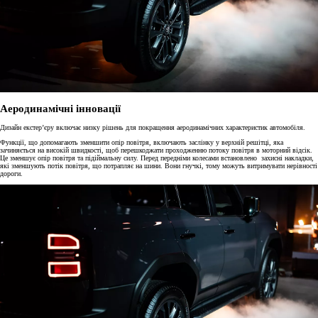
Аеродинамічні інновації
Дизайн екстер’єру включає низку рішень для покращення аеродинамічних характеристик автомобіля.
Функції, що допомагають зменшити опір повітря, включають заслінку у верхній решітці, яка
зачиняється на високій швидкості, щоб перешкоджати проходженню потоку повітря в моторний відсік.
Це зменшує опір повітря та підіймальну силу. Перед передніми колесами встановлено захисні накладки,
які зменшують потік повітря, що потрапляє на шини. Вони гнучкі, тому можуть витримувати нерівності
дороги.