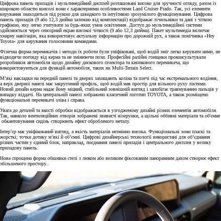
Цифрова панель приладів і мультимедійний дисплей розташовані високо для зручності огляду, разом із
широкою областю консолі вони є характерними особливостями Land Cruiser Prado. Так, усі елементи
керування знаходяться під рукою для швидкого та інтуїтивно зрозумілого функціонування. Цифрова
панель приладів (9 або 12,3 дюйма залежно від комплектації) відображає лічильники та дані з чіткою
графікою, яку легко зчитувати за будь-яких умов освітлення. Доступ до мультимедійної системи
здійснюється через сенсорний екран високої чіткості (9 або 12,3 дюйма). Пакет мультимедіа включає
хмарну навігацію, яка використовує актуальну інформацію про дорожній рух, а також помічника «Hey
Toyota» для керування голосовими командами.
Фізична форма перемикачів і методи їх роботи були уніфіковані, щоб водій зміг легко керувати ними, не
відводячи погляду від керма та не змінюючи пози. Професійні ралійні гонщики проконсультували
розробників автомобіля щодо дизайну дискового селектора та кнопкового перемикача, що
використовуються для функцій автомобіля, таких як Multi-Terrain Select.
М’які накладки на передній панелі та дверях захищають коліна та плечі під час екстремального водіння,
а верх дверної панелі має закруглений профіль, щоб водій мав простір для вільного руху ліктями.
Новий дизайн керма надає йому міцний, стабільний зовнішній вигляд і запобігає травмуванню пальців у
випадку віддачі. На центральній панелі зображено класичний логотип TOYOTA, а також розміщено
функціональні перемикачі зліва і справа.
Увага до деталей та якості обробки відображається в узгодженому дизайні різних елементів автомобіля.
Так, навколо вентиляційних отворів зображені звивисті візерунки, а щільні оббивні матеріали та об'ємне
обкантовування сидінь створюють ефект обробленого металу.
Інтер’єр має уніфікований вигляд, а якість матеріалів незмінно висока. Функціональні зони пласкі та
жорсткі; точки дотику м’які й об’ємні. Цифрові дизайнерські технології використані для об’єднання
різних частин у єдиний блок, наприклад, поєднання панелі приладів і центрального дисплея у велику
приладову панель.
Нова спрощена форма обшивки стелі з люком або великим фіксованим панорамним дахом створює ефект
збільшеного простору..