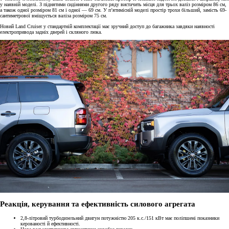
у наявній моделі. З піднятими сидіннями другого ряду вистачить місця для трьох валіз розміром 86 см,
а також одної розміром 81 см і одної — 69 см. У п’ятимісній моделі простір трохи більший, замість 69-
сантиметрової вміщується валіза розміром 75 см.
Новий Land Cruiser у стандартній комплектації має зручний доступ до багажника завдяки наявності
електропривода задніх дверей і скляного люка.
Реакція, керування та ефективність силового агрегата
2,8-літровий турбодизельний двигун потужністю 205 к.с./151 кВт має поліпшені показники
керованості й ефективності.