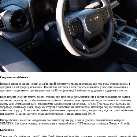
Сидіння та оббивка
Передні сидіння мають новий дизайн, який забезпечує міцну підтримку під час руху бездоріжжям, і
доступні з електрорегулюванням. Водійське сидіння з електрорегулюванням у восьми положеннях
доступне з подушкою, що висувається на 50 мм (вручну) і забезпечує додаткову підтримку стегон.
Нові передні сидіння мають тонші спинки, що поліпшує розміщення ніг і колін пасажирів на задніх
сидіннях, та доступні із вбудованим підігрівом і вентиляцією. Уретанові подушки мають оптимальну
форму для розміщення тазу, зменшуючи навантаження на поперек і м’язи. Подушка розташована на
твердому нижньому шарі, тому конструкція запобігає зміщенню пози пасажира під час повороту або
зміни смуги руху. Бічні секції сидінь допомагають утримувати тіло, наприклад, під час руху нерівною
поверхнею. Сидіння другого ряду пропонуються у співвідношенні 60:40.
Вибір оббивки включає натуральну та синтетичну шкіру, а також уперше використаний матеріал
SUMITEX. Це міцна тканина, виготовлена з переробленого ПЕТ-пластику з заводів Toyota у Японії.
Багажник
У новому п’ятимісному Land Cruiser Prado багажний простір із пласкою підлогою довший і ширший, ніж