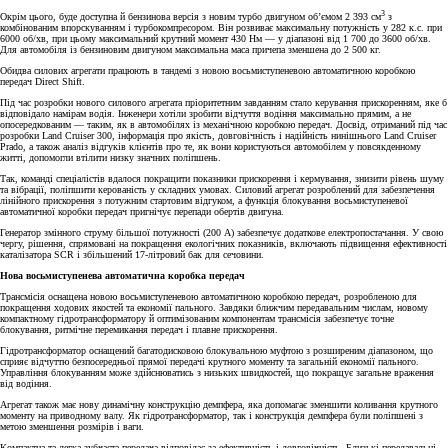
3
Окрім цього, буде доступна й бензинова версія з новим турбо двигуном об’ємом 2 393 см
з
комбінованим впорскуванням і турбокомпресором. Він розвиває максимальну потужність у 282 к.с. при
6000 об/хв, при цьому максимальний крутний момент 430 Нм — у діапазоні від 1 700 до 3600 об/хв.
Для автомобіля із бензиновим двигуном максимальна маса причепа зменшена до 2 500 кг.
Обидва силових агрегати працюють в тандемі з новою восьмиступеневою автоматичною коробкою
передач Direct Shift.
Під час розробки нового силового агрегата пріоритетним завданням стало керування прискоренням, яке б
відповідало намірам водія. Інженери хотіли зробити відчуття водіння максимально прямим, а не
опосередкованим — таким, як в автомобілях із механічною коробкою передач. Досвід, отриманий під час
розробки Land Cruiser 300, інформація про якість, довговічність і надійність нинішнього Land Cruiser
Prado, а також аналіз відгуків клієнтів про те, як вони користуються автомобілем у повсякденному
житті, допомогли втілити низку значних поліпшень.
Так, команді спеціалістів вдалося покращити показники прискорення і кермування, знизити рівень шуму
та вібрації, поліпшити керованість у складних умовах. Силовий агрегат розроблений для забезпечення
лінійного прискорення з потужним стартовим відгуком, а функція блокування восьмиступеневої
автоматичної коробки передач пригнічує перепади обертів двигуна.
Генератор змінного струму більшої потужності (200 А) забезпечує додаткове електропостачання. У свою
чергу, рішення, спрямовані на покращення екологічних показників, включають підвищення ефективності
каталізатора SCR і збільшений 17-літровий бак для сечовини.
Нова восьмиступенева автоматична коробка передач
Трансмісія оснащена новою восьмиступеневою автоматичною коробкою передач, розробленою для
покращення ходових якостей та економії пального. Завдяки ближчим передавальним числам, новому
компактному гідротрансформатору й оптимізованим компонентам трансмісія забезпечує точне
блокування, ритмічне перемикання передач і плавне прискорення.
Гідротрансформатор оснащений багатодисковою блокувальною муфтою з розширеним діапазоном, що
сприяє відчуттю безпосередньої прямої передачі крутного моменту та загальній економії пального.
Управління блокуванням може здійснюватись з низьких швидкостей, що покращує загальне враження
від водіння.
Агрегат також має нову динамічну конструкцію демпфера, яка допомагає зменшити коливання крутного
моменту на приводному валу. Як гідротрансформатор, так і конструкція демпфера були поліпшені з
метою зменшення розмірів і ваги.
Компактна та легка зубчаста передача відповідає за ефективність і довговічність. Близькі передавальні