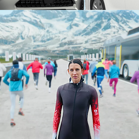
Від
Corolla Cross
ГІБРИД