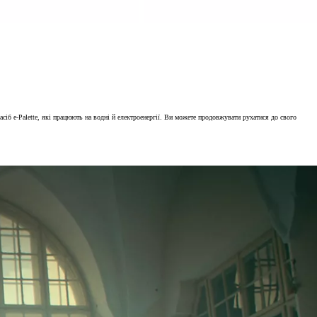
сіб e-Palette, які працюють на водні й електроенергії. Ви можете продовжувати рухатися до свого
пропозицією укласти договір (офертою). Така інформація може