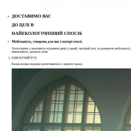
ДОСТАВИМО ВАС
ДО ЦІЛІ В
НАЙЕКОЛОГІЧНІШИЙ СПОСІБ
Мобільність, створена для вас і матері-землі.
Від
Toyota вірить у можливість відчинити двері у новий, чистіший світ, за допомогою мобільності 
неможливого, дихаючи легко.
БЛИСКУЧИЙ РУХ
Розміщена на цьому сайті інформація щодо наявності, характеристик продукції, 
Кожна велика подорож розпочинається з першого кроку.
не бути остаточною і підлягає уточненню у відповідного дилерського центру Toyo