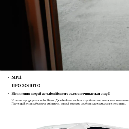
Від
Land Cruiser Prado
МРІЇ
ПРО ЗОЛОТО
Відчинення дверей до олімпійського золота починається з мрії.
Ніхто не народжується олімпійцем. Джанін Флок вирішила зробити своє неможливе можливим. Сп
Проте щойно ми наберемося сміливості, ми всі зможемо зробити наше неможливе можливим.