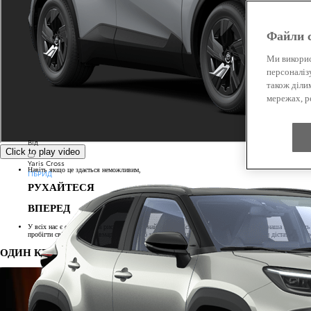
Файли c
Ми викорис
персоналіз
також діли
мережах, ре
Від
Click to play video
Yaris Cross
Навіть якщо це здається неможливим,
ГІБРИД
РУХАЙТЕСЯ
ВПЕРЕД
У всіх нас є одна спільна риса, навіть із найкращими спортсменами у світі, — це наша здатніс
пробігти свій перший півмарафон. Яке б неможливе ви не обрали, ви можете туди дістатися. Пр
ОДИН КРОК. БЕЗМЕЖНІ МОЖЛИВОСТІ.