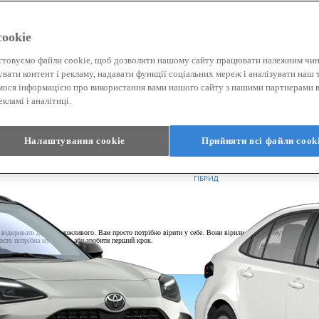
ookie
товуємо файли cookie, щоб дозволити нашому сайту працювати належним чи
увати контент і рекламу, надавати функції соціальних мереж і аналізувати наш 
мося інформацією про використання вами нашого сайту з нашими партнерами в
кламі і аналітиці.
Налаштування cookie
Прийняти всі файли сook
Від
Corolla
ГІБРИД
ть відкривати двері неможливого. Вам просто потрібно вірити у себе. Вони вірили, що матимуть змогу пі
осто потрібна мужність, аби зробити перший крок.