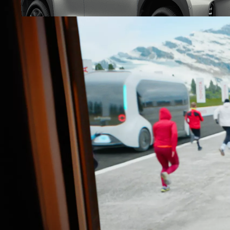
Від
Camry
ГІБРИД