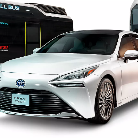
Від
Hilux