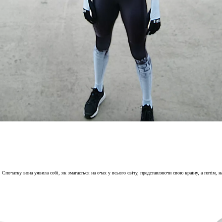
Від
Land Cruiser
очатку вона уявила собі, як змагається на очах у всього світу, представляючи свою країну, а потім, 