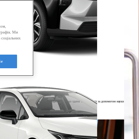
ном,
трафік. Ми
 соціальних
ie
дкорити спортивні вершини. Ви можете вірити в те, що здатні змінити світ за допомогою науки або просто