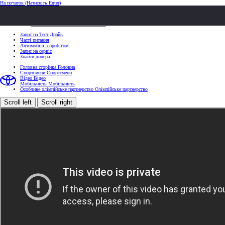
На початок
(Натисніть Enter)
ШВИДКІ ДІЇ
Клацніть, щоб закрити
ШВИДКІ ДІЇ
Запис на Тест Драйв
Часті питання
Автомобілі з пробігом
Запис на сервіс
Знайти дилера
Головна сторінка
Головна
Спортсмени
Спортсмени
Відео
Відео
Мобільність
Мобільність
Особливе олімпійське партнерство
Олімпійське партнерство
Scroll left
Scroll right