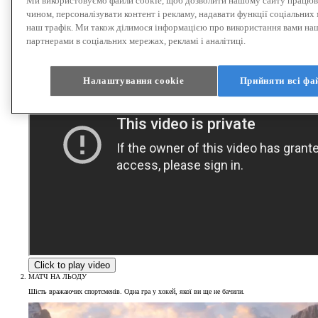
Ми використовуємо файли cookie, щоб дозволити нашому сайту працю
чином, персоналізувати контент і рекламу, надавати функції соціальних 
наш трафік. Ми також ділимося інформацією про використання вами на
партнерами в соціальних мережах, рекламі і аналітиці.
Налаштування cookie
Прийняти всі фа
Click to play video
МАТЧ НА ЛЬОДУ
Шість вражаючих спортсменів. Одна гра у хокей, якої ви ще не бачили.