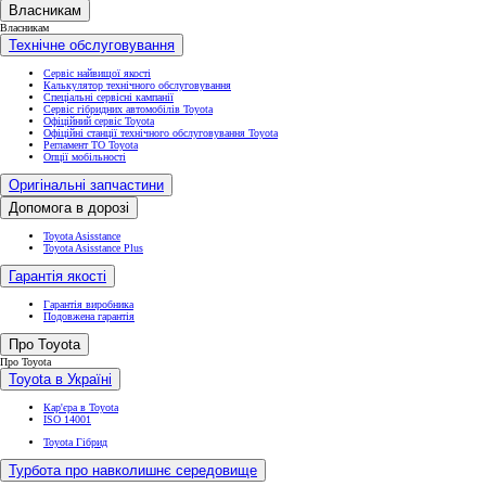
Власникам
Власникам
Технічне обслуговування
Сервіс найвищої якості
Калькулятор технічного обслуговування
Спеціальні сервісні кампанії
Сервіс гібридних автомобілів Toyota
Офіційний сервіс Toyota
Офіційні станції технічного обслуговування Toyota
Регламент ТО Toyota
Опції мобільності
Оригінальні запчастини
Допомога в дорозі
Toyota Asisstance
Toyota Asisstance Plus
Гарантія якості
Гарантія виробника
Подовжена гарантія
Про Toyota
Про Toyota
Toyota в Україні
Кар'єра в Toyota
ISO 14001
Toyota Гібрид
Турбота про навколишнє середовище