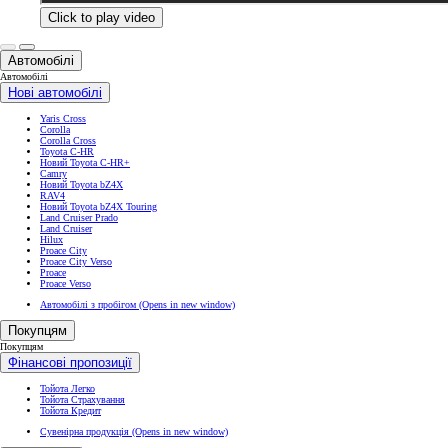
Click to play video
Автомобілі
Автомобілі
Нові автомобілі
Yaris Cross
Corolla
Corolla Cross
Toyota C-HR
Новий Toyota C-HR+
Camry
Новий Toyota bZ4X
RAV4
Новий Toyota bZ4X Touring
Land Cruiser Prado
Land Cruiser
Hilux
Proace City
Proace City Verso
Proace
Proace Verso
Автомобілі з пробігом
(Opens in new window)
Покупцям
Покупцям
Фінансові пропозиції
Тойота Легко
Тойота Страхування
Тойота Кредит
Сувенірна продукція
(Opens in new window)