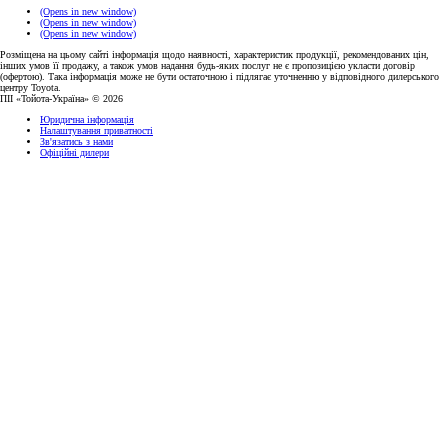
(Opens in new window)
(Opens in new window)
(Opens in new window)
Розміщена на цьому сайті інформація щодо наявності, характеристик продукції, рекомендованих цін,
інших умов її продажу, а також умов надання будь-яких послуг не є пропозицією укласти договір
(офертою). Така інформація може не бути остаточною і підлягає уточненню у відповідного дилерського
центру Toyota.
ПІІ «Тойота-Україна» © 2026
Юридична інформація
Налаштування приватності
Зв'язатись з нами
Офіційні дилери