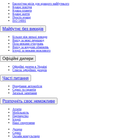
Екологічна місія для кращого майбутнього
Краще повітря
Краща планета
Краще життя
Просто краще
ISO 14001
Майбутнє без викидів
Більше ніж низькі викиди
Вихід за межі перешкод
Поза межами очікувань
Вихід за кордони обмежень
Історії за межами можливого
Офіційні дилери
Офіційні дилери в Україні
Список офіційних дилерів
Часті питання
Придбання автомобіля
Сервіс та гарантія
Загальні запитання
Розпочніть своє неможливе
Атлети
Мобільність
Партнерство
Історії
Наші спортсмени
Дилери
Сервіс
Онлайн консультація