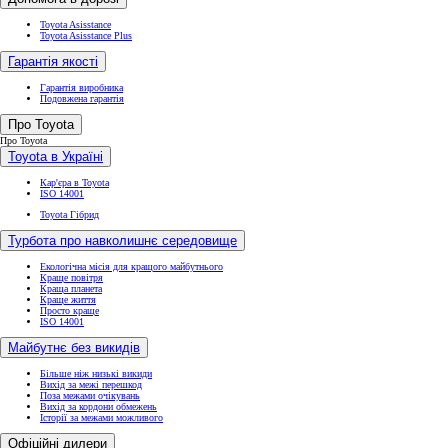
Toyota Asisstance
Toyota Asisstance Plus
Гарантія якості
Гарантія виробника
Подовжена гарантія
Про Toyota
Про Toyota
Toyota в Україні
Кар'єра в Toyota
ISO 14001
Toyota Гібрид
Турбота про навколишнє середовище
Екологічна місія для кращого майбутнього
Краще повітря
Краща планета
Краще життя
Просто краще
ISO 14001
Майбутнє без викидів
Більше ніж низькі викиди
Вихід за межі перешкод
Поза межами очікувань
Вихід за кордони обмежень
Історії за межами можливого
Офіційні дилери