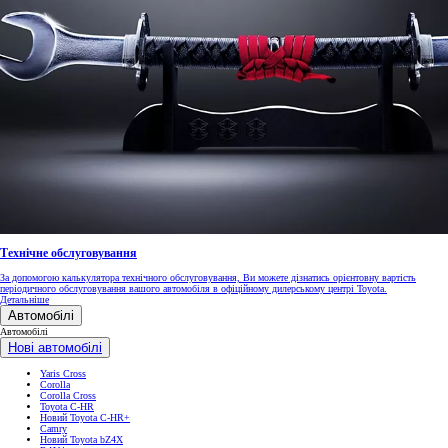
Технічне обслуговування
За допомогою калькулятора технічного обслуговування, Ви можете дізнатись орієнтовну вартість
періодичного обслуговування вашого автомобіля в офіційному дилерському центрі Toyota.
Детальніше
Автомобілі
Автомобілі
Нові автомобілі
Yaris Cross
Corolla
Corolla Cross
Toyota C-HR
Новий Toyota C-HR+
Camry
Новий Toyota bZ4X