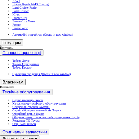
RAV4
Новий Toyota bZ4X Touring
Land Cruiser Prado
Land Cruiser
Hilux
Proace City
Proace City Verso
Proace
Proace Verso
Автомобілі з пробігом
(Opens in new window)
Покупцям
Покупцям
Фінансові пропозиції
Тойота Легко
Тойота Страхування
Тойота Кредит
Сувенірна продукція
(Opens in new window)
Власникам
Власникам
Технічне обслуговування
Сервіс найвищої якості
Калькулятор технічного обслуговування
Спеціальні сервісні кампанії
Сервіс гібридних автомобілів Toyota
Офіційний сервіс Toyota
Офіційні станції технічного обслуговування Toyota
Регламент ТО Toyota
Опції мобільності
Оригінальні запчастини
Допомога в дорозі