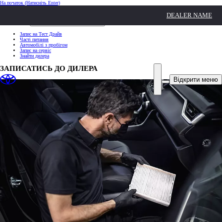
На початок
(Натисніть Enter)
ШВИДКІ ДІЇ
DEALER NAME
Клацніть, щоб закрити
ШВИДКІ ДІЇ
Запис на Тест Драйв
Часті питання
Автомобілі з пробігом
Запис на сервіс
Знайти дилера
ЗАПИСАТИСЬ ДО ДИЛЕРА
Відкрити меню