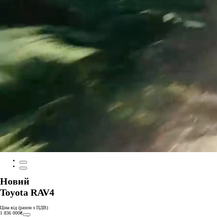
Новий
Toyota RAV4
Ціна від (разом з ПДВ)
1 836 000₴