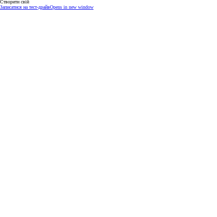
Створити свій
Записатися на тест-драйв
Opens in new window