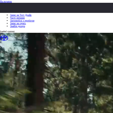
(Натисніть Enter)
На початок
ШВИДКІ ДІЇ
ШВИДКІ ДІЇ
Клацніть, щоб закрити
Запис на Тест Драйв
Часті питання
Автомобілі з пробігом
Запис на сервіс
Знайти дилера
loaded content