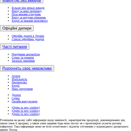
Майбутнє без викидів
Більше ніж низькі викиди
Вихід за межі перешкод
Поза межами очікувань
Вихід за кордони обмежень
Історії за межами можливого
Офіційні дилери
Офіційні дилери в Україні
Список офіційних дилерів
Часті питання
Придбання автомобіля
Сервіс та гарантія
Загальні запитання
Розпочніть своє неможливе
Атлети
Мобільність
Партнерство
Історії
Наші спортсмени
Дилери
Сервіс
Онлайн консультація
(Opens in new window)
(Opens in new window)
(Opens in new window)
Розміщена на цьому сайті інформація щодо наявності, характеристик продукції, рекомендованих цін,
інших умов її продажу, а також умов надання будь-яких послуг не є пропозицією укласти договір
(офертою). Така інформація може не бути остаточною і підлягає уточненню у відповідного дилерського
центру Toyota.