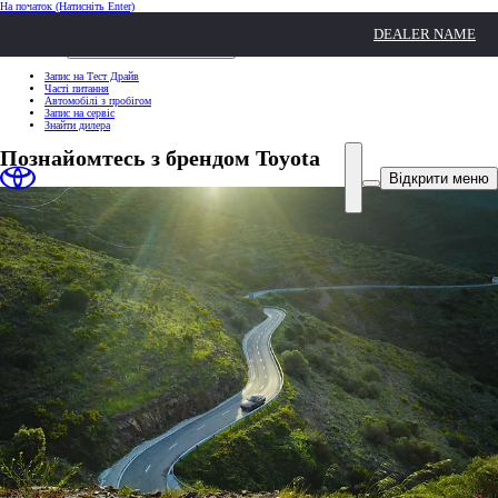
На початок
(Натисніть Enter)
ШВИДКІ ДІЇ
DEALER NAME
Клацніть, щоб закрити
ШВИДКІ ДІЇ
Запис на Тест Драйв
Часті питання
Автомобілі з пробігом
Запис на сервіс
Знайти дилера
Познайомтесь з брендом Toyota
Відкрити меню