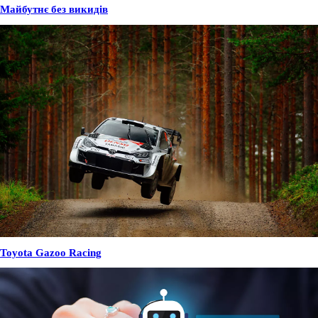
Майбутнє без викидів
Toyota Gazoo Racing