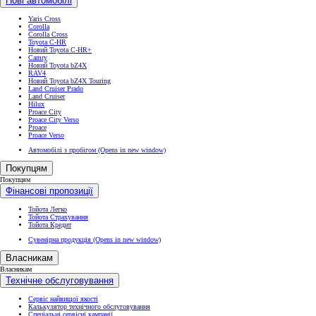
Нові автомобілі
Yaris Cross
Corolla
Corolla Cross
Toyota C-HR
Новий Toyota C-HR+
Camry
Новий Toyota bZ4X
RAV4
Новий Toyota bZ4X Touring
Land Cruiser Prado
Land Cruiser
Hilux
Proace City
Proace City Verso
Proace
Proace Verso
Автомобілі з пробігом
(Opens in new window)
Покупцям
Покупцям
Фінансові пропозиції
Тойота Легко
Тойота Страхування
Тойота Кредит
Сувенірна продукція
(Opens in new window)
Власникам
Власникам
Технічне обслуговування
Сервіс найвищої якості
Калькулятор технічного обслуговування
Спеціальні сервісні кампанії