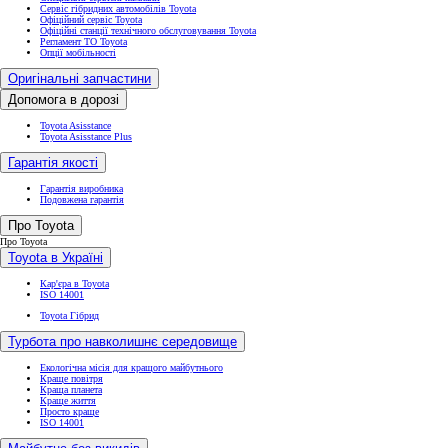
Сервіс гібридних автомобілів Toyota
Офіційний сервіс Toyota
Офіційні станції технічного обслуговування Toyota
Регламент ТО Toyota
Опції мобільності
Оригінальні запчастини
Допомога в дорозі
Toyota Asisstance
Toyota Asisstance Plus
Гарантія якості
Гарантія виробника
Подовжена гарантія
Про Toyota
Про Toyota
Toyota в Україні
Кар'єра в Toyota
ISO 14001
Toyota Гібрид
Турбота про навколишнє середовище
Екологічна місія для кращого майбутнього
Краще повітря
Краща планета
Краще життя
Просто краще
ISO 14001