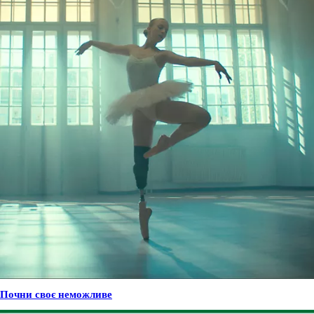
Почни своє неможливе