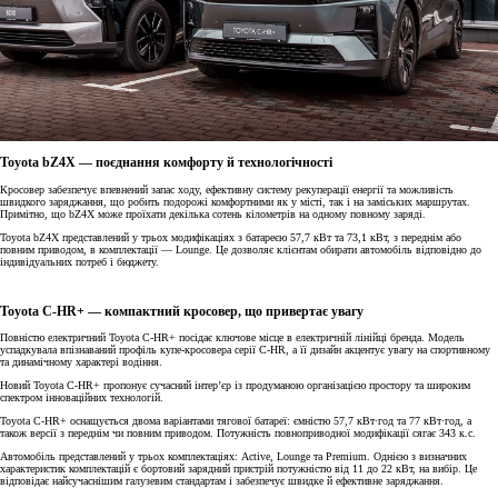
Toyota bZ4X — поєднання комфорту й технологічності
Кросовер забезпечує впевнений запас ходу, ефективну систему рекуперації енергії та можливість
швидкого заряджання, що робить подорожі комфортними як у місті, так і на заміських маршрутах.
Примітно, що bZ4X може проїхати декілька сотень кілометрів на одному повному заряді.
Toyota bZ4X представлений у трьох модифікаціях з батареєю 57,7 кВт та 73,1 кВт, з переднім або
повним приводом, в комплектації — Lounge. Це дозволяє клієнтам обирати автомобіль відповідно до
індивідуальних потреб і бюджету.
Toyota C-HR+ — компактний кросовер, що привертає увагу
Повністю електричний Toyota C-HR+ посідає ключове місце в електричній лінійці бренда. Модель
успадкувала впізнаваний профіль купе-кросовера серії C-HR, а її дизайн акцентує увагу на спортивному
та динамічному характері водіння.
Новий Toyota C-HR+ пропонує сучасний інтер’єр із продуманою організацією простору та широким
спектром інноваційних технологій.
Toyota C-HR+ оснащується двома варіантами тягової батареї: ємністю 57,7 кВт·год та 77 кВт·год, а
також версії з переднім чи повним приводом. Потужність повноприводної модифікації сягає 343 к.с.
Автомобіль представлений у трьох комплектаціях: Active, Lounge та Premium. Однією з визначних
характеристик комплектацій є бортовий зарядний пристрій потужністю від 11 до 22 кВт, на вибір. Це
відповідає найсучаснішим галузевим стандартам і забезпечує швидке й ефективне заряджання.