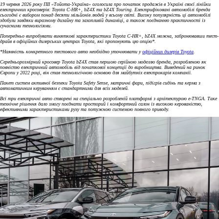
19 червня 2026 року ПІІ «Тойота-Україна» оголосила про початок продажів в Україні своєї лінійки
електричних кросоверів: Toyota C-HR+, bZ4X та bZ4X Touring. Електрифіковані автомобілі бренда
сьогодні є вибором понад десяти мільйонів людей у всьому світі. Високу популярність ці автомобілі
здобули завдяки виразному дизайну та захопливій динаміці, а також поєднанню практичності із
сучасними технологіями.
Попередньо випробувати виняткові характеристики Toyota C-HR+, bZ4X можна, забронювавши тест-
драйв в офіційних дилерських центрах
Toyota, які пропонують цю опцію*.
*Наявність конкретного тестового авто необхідно уточнювати у
офіційних дилерів Toyota
.
Середньорозмірний кросовер Toyota bZ4X став першою серійною моделлю бренда, розробленою як
повністю електричний автомобіль від початкової концепції до виробництва. Виведений на ринок
Європи у 2022 році, він став технологічною основою для майбутніх електрокарів компанії.
Пакет систем активної безпеки Toyota Safety Sense, матричні фари, підігрів сидінь та керма з
автоматичним керуванням є стандартними для всіх моделей.
Всі три електричні авто створені на спеціально розробленій платформі з архітектурою e-TNGA. Таке
технічне рішення дало змогу поєднати просторий і комфортний салон із високою керованістю,
ефективними характеристиками руху та потужною системою повного приводу.