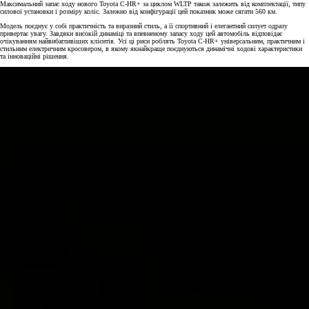
Максимальний запас ходу нового Toyota C-HR+ за циклом WLTP також залежить від комплектації, типу
силової установки і розміру коліс. Залежно від конфігурації цей показник може сягати 560 км.
Модель поєднує у собі практичність та виразний стиль, а її спортивний і елегантний силует одразу
привертає увагу. Завдяки високій динаміці та впевненому запасу ходу цей автомобіль відповідає
очікуванням найвибагливіших клієнтів. Усі ці риси роблять Toyota C-HR+ універсальним, практичним і
стильним електричним кросовером, в якому якнайкраще поєднуються динамічні ходові характеристики
та інноваційні рішення.