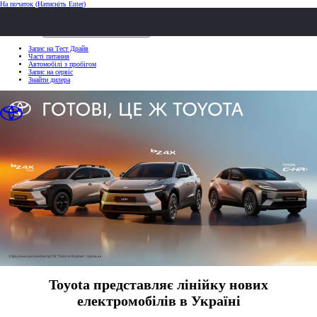
На початок
(Натисніть Enter)
ШВИДКІ ДІЇ
Клацніть, щоб закрити
ШВИДКІ ДІЇ
Запис на Тест Драйв
Часті питання
Автомобілі з пробігом
Запис на сервіс
Знайти дилера
Toyota представляє лінійку нових
електромобілів в Україні