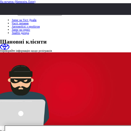
На початок
(Натисніть Enter)
ШВИДКІ ДІЇ
Клацніть, щоб закрити
ШВИДКІ ДІЇ
Запис на Тест Драйв
Часті питання
Автомобілі з пробігом
Запис на сервіс
Знайти дилера
Шановні клієнти
Перевіряйте інформацію щодо розіграшів