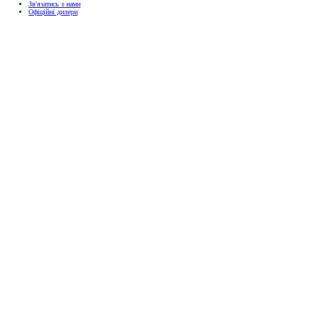
Зв'язатись з нами
Офіційні дилери