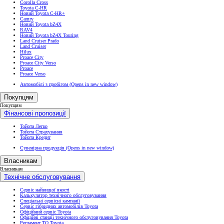
Corolla Cross
Toyota C-HR
Новий Toyota C-HR+
Camry
Новий Toyota bZ4X
RAV4
Новий Toyota bZ4X Touring
Land Cruiser Prado
Land Cruiser
Hilux
Proace City
Proace City Verso
Proace
Proace Verso
Автомобілі з пробігом
(Opens in new window)
Покупцям
Покупцям
Фінансові пропозиції
Тойота Легко
Тойота Страхування
Тойота Кредит
Сувенірна продукція
(Opens in new window)
Власникам
Власникам
Технічне обслуговування
Сервіс найвищої якості
Калькулятор технічного обслуговування
Спеціальні сервісні кампанії
Сервіс гібридних автомобілів Toyota
Офіційний сервіс Toyota
Офіційні станції технічного обслуговування Toyota
Регламент ТО Toyota