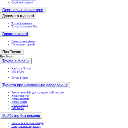
Опції мобільності
Оригінальні запчастини
Допомога в дорозі
Toyota Asisstance
Toyota Asisstance Plus
Гарантія якості
Гарантія виробника
Подовжена гарантія
Про Toyota
Про Toyota
Toyota в Україні
Кар'єра в Toyota
ISO 14001
Toyota Гібрид
Турбота про навколишнє середовище
Екологічна місія для кращого майбутнього
Краще повітря
Краща планета
Краще життя
Просто краще
ISO 14001
Майбутнє без викидів
Більше ніж низькі викиди
Вихід за межі перешкод