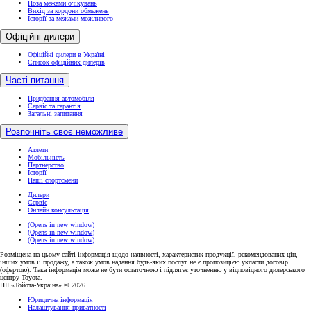
Поза межами очікувань
Вихід за кордони обмежень
Історії за межами можливого
Офіційні дилери
Офіційні дилери в Україні
Список офіційних дилерів
Часті питання
Придбання автомобіля
Сервіс та гарантія
Загальні запитання
Розпочніть своє неможливе
Атлети
Мобільність
Партнерство
Історії
Наші спортсмени
Дилери
Сервіс
Онлайн консультація
(Opens in new window)
(Opens in new window)
(Opens in new window)
Розміщена на цьому сайті інформація щодо наявності, характеристик продукції, рекомендованих цін,
інших умов її продажу, а також умов надання будь-яких послуг не є пропозицією укласти договір
(офертою). Така інформація може не бути остаточною і підлягає уточненню у відповідного дилерського
центру Toyota.
ПІІ «Тойота-Україна» © 2026
Юридична інформація
Налаштування приватності