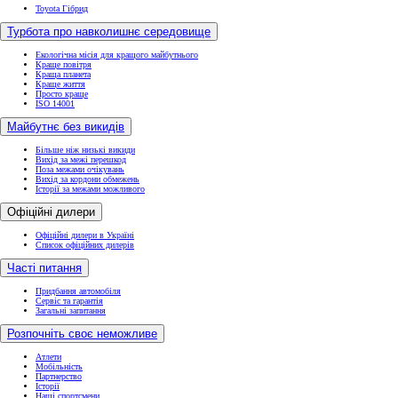
Toyota Гібрид
Турбота про навколишнє середовище
Екологічна місія для кращого майбутнього
Краще повітря
Краща планета
Краще життя
Просто краще
ISO 14001
Майбутнє без викидів
Більше ніж низькі викиди
Вихід за межі перешкод
Поза межами очікувань
Вихід за кордони обмежень
Історії за межами можливого
Офіційні дилери
Офіційні дилери в Україні
Список офіційних дилерів
Часті питання
Придбання автомобіля
Сервіс та гарантія
Загальні запитання
Розпочніть своє неможливе
Атлети
Мобільність
Партнерство
Історії
Наші спортсмени