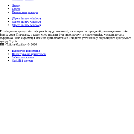
Дилери
Сервіс
Онлайн консультація
(Opens in new window)
(Opens in new window)
(Opens in new window)
Розміщена на цьому сайті інформація щодо наявності, характеристик продукції, рекомендованих цін,
інших умов її продажу, а також умов надання будь-яких послуг не є пропозицією укласти договір
(офертою). Така інформація може не бути остаточною і підлягає уточненню у відповідного дилерського
центру Toyota.
ПІІ «Тойота-Україна» © 2026
Юридична інформація
Налаштування приватності
Зв'язатись з нами
Офіційні дилери