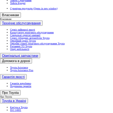
Тойота Страхування
Тойота Кредит
Сувенірна продукція
(Opens in new window)
Власникам
Власникам
Технічне обслуговування
Сервіс найвищої якості
Калькулятор технічного обслуговування
Спеціальні сервісні кампанії
Сервіс гібридних автомобілів Toyota
Офіційний сервіс Toyota
Офіційні станції технічного обслуговування Toyota
Регламент ТО Toyota
Опції мобільності
Оригінальні запчастини
Допомога в дорозі
Toyota Asisstance
Toyota Asisstance Plus
Гарантія якості
Гарантія виробника
Подовжена гарантія
Про Toyota
Про Toyota
Toyota в Україні
Кар'єра в Toyota
ISO 14001