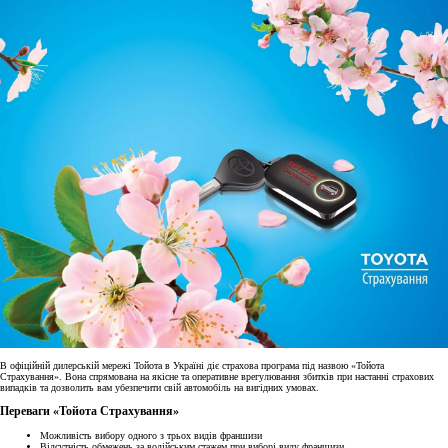
В офіційній дилерській мережі Тойота в Україні діє страхова програма під назвою «Тойота
Страхування». Вона спрямована на якісне та оперативне врегулювання збитків при настанні страхових
випадків та дозволить вам убезпечити свій автомобіль на вигідних умовах.
Переваги «Тойота Страхування»
Можливість вибору одного з трьох видів франшизи
Відсутність обмежень за водійським стажем при виборі виду франшизи