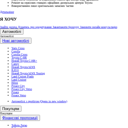
Ремонт на сервісних станціях офіційних дилерських центрів Toyota
Використанням лише оригінальних запасних частин
Детальніше
Я ХОЧУ
Знайти дилера
Дізнатись про кредитування
Завантажити брошуру
Замовити онлайн консультацію
Автомобілі
Автомобілі
Нові автомобілі
Yaris Cross
Corolla
Corolla Cross
Toyota C-HR
Новий Toyota C-HR+
Camry
Новий Toyota bZ4X
RAV4
Новий Toyota bZ4X Touring
Land Cruiser Prado
Land Cruiser
Hilux
Proace City
Proace City Verso
Proace
Proace Verso
Автомобілі з пробігом
(Opens in new window)
Покупцям
Покупцям
Фінансові пропозиції
Тойота Легко