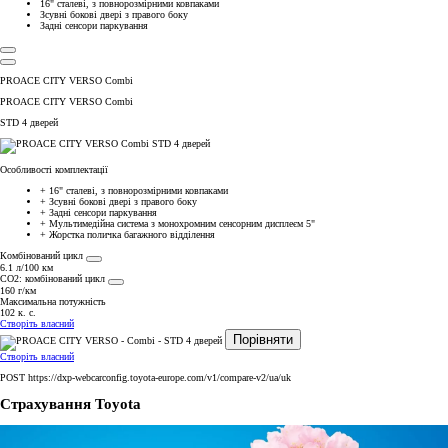
16" сталеві, з повнорозмірними ковпаками
Зсувні бокові двері з правого боку
Задні сенсори паркування
PROACE CITY VERSO Combi
PROACE CITY VERSO Combi
STD 4 дверей
Особливості комплектації
+
16" сталеві, з повнорозмірними ковпаками
+
Зсувні бокові двері з правого боку
+
Задні сенсори паркування
+
Мультимедійна система з монохромним сенсорним дисплеєм 5"
+
Жорстка поличка багажного відділення
Комбінований цикл
6.1 л/100 км
СО2: комбінований цикл
160 г/км
Максимальна потужність
102 к. с.
Створіть власний
Порівняти
Створіть власний
POST https://dxp-webcarconfig.toyota-europe.com/v1/compare-v2/ua/uk
Страхування Toyota