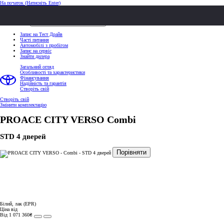
На початок
(Натисніть Enter)
ШВИДКІ ДІЇ
Клацніть, щоб закрити
ШВИДКІ ДІЇ
Запис на Тест Драйв
Часті питання
Автомобілі з пробігом
Запис на сервіс
Знайти дилера
Загальний огляд
Особливості та характеристики
Фінансування
Надійність та гарантія
Створіть свій
Створіть свій
Змінити комплектацію
PROACE CITY VERSO
Combi
STD 4 дверей
Порівняти
Білий, лак (EPR)
Ціна від
Від 1 071 360₴