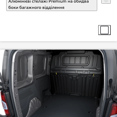
Алюмінієві стелажі Premium на обидва
боки багажного відділення
(
)
Select extra
Select ext