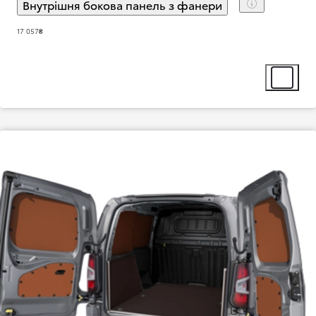
Внутрішня бокова панель з фанери
(
)
Select extra
17 057₴
Select ext