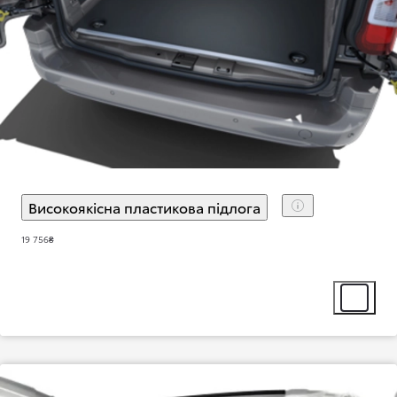
Високоякісна пластикова підлога
(
)
Select extra
19 756₴
Select ext