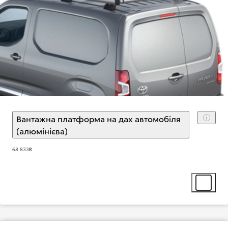
Вантажна платформа на дах автомобіля
(алюмінієва)
(
)
Select extra
68 833₴
Select ext