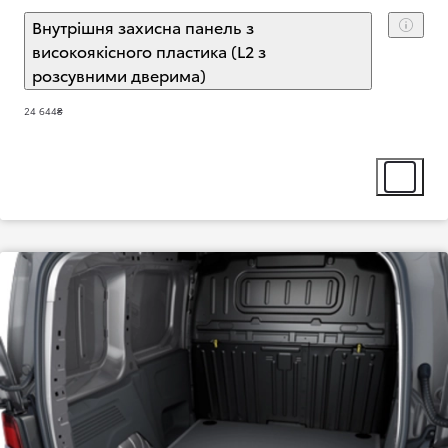
Внутрішня захисна панель з
високоякісного пластика (L2 з
розсувними дверима)
(
)
Select extra
24 644₴
Select ext