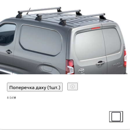
Поперечка даху (1шт.)
(
)
Select extra
8 041₴
Select ext