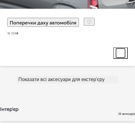
Поперечки даху автомобіля
(
)
Select extra
16 255₴
Select ext
Показати всі аксесуари для екстер'єру
Інтер’єр
28 аксесуарів