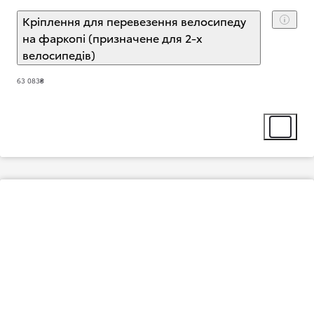
Кріплення для перевезення велосипеду
на фаркопі (призначене для 2-х
велосипедів)
(
)
Select extra
63 083₴
Select ext