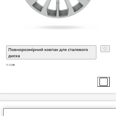
Повнорозмірний ковпак для сталевого
диска
(
)
Select extra
9 538₴
Select ext