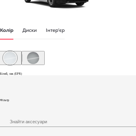
Колір
Диски
Інтер'єр
Білий, лак (EPR)
Сріблястий, металік (KCA)
Білий, лак (EPR)
Фільтр
Пошук
Знайти аксесуари