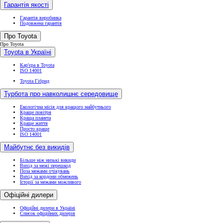
Гарантія якості
Гарантія виробника
Подовжена гарантія
Про Toyota
Про Toyota
Toyota в Україні
Кар'єра в Toyota
ISO 14001
Toyota Гібрид
Турбота про навколишнє середовище
Екологічна місія для кращого майбутнього
Краще повітря
Краща планета
Краще життя
Просто краще
ISO 14001
Майбутнє без викидів
Більше ніж низькі викиди
Вихід за межі перешкод
Поза межами очікувань
Вихід за кордони обмежень
Історії за межами можливого
Офіційні дилери
Офіційні дилери в Україні
Список офіційних дилерів