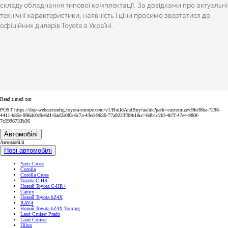
складу обладнання типової комплектації. За довідками про актуальні
технічні характеристики, наявність і ціни просимо звертатися до
офіційних дилерів Toyota в Україні.
Read timed out
POST https://dxp-webcarconfig.toyota-europe.com/v1/BuildAndBuy/ua/uk?path=customize/c9fe38ba-7298-
4411-b85e-996dc0c9e6d1/6ad2a083-6c7a-43ed-9630-77a9223f99b1&c=6db1c2bf-4b7f-47e4-980f-
7c5996733b36
Автомобілі
Автомобілі
Нові автомобілі
Yaris Cross
Corolla
Corolla Cross
Toyota C-HR
Новий Toyota C-HR+
Camry
Новий Toyota bZ4X
RAV4
Новий Toyota bZ4X Touring
Land Cruiser Prado
Land Cruiser
Hilux