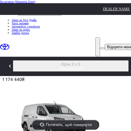
На початок
(Натисніть Enter)
ШВИДКІ ДІЇ
DEALER NAME
Клацніть, щоб закрити
ШВИДКІ ДІЇ
Запис на Тест Драйв
Часті питання
Автомобілі з пробігом
Запис на сервіс
Знайти дилера
Відкрити ме
Крок 2 з 3
PROACE CITY
Налаштувати
1 174 440₴
Потягніть, щоб повернути