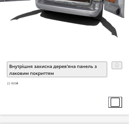
Внутрішня захисна дерев'яна панель з
лаковим покриттям
(
)
Select extra
22 805₴
Select ext