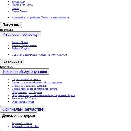
Proace City
Proace City Verso
Proace
Proace Verso
Автомобілі з пробігом
(Opens in new window)
Покупцям
Покупцям
Фінансові пропозиції
Тойота Легко
Тойота Страхування
Тойота Кредит
Сувенірна продукція
(Opens in new window)
Власникам
Власникам
Технічне обслуговування
Сервіс найвищої якості
Калькулятор технічного обслуговування
Спеціальні сервісні кампанії
Сервіс гібридних автомобілів Toyota
Офіційний сервіс Toyota
Офіційні станції технічного обслуговування Toyota
Регламент ТО Toyota
Опції мобільності
Оригінальні запчастини
Допомога в дорозі
Toyota Asisstance
Toyota Asisstance Plus