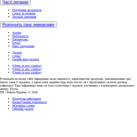
Часті питання
Придбання автомобіля
Сервіс та гарантія
Загальні запитання
Розпочніть своє неможливе
Атлети
Мобільність
Партнерство
Історії
Наші спортсмени
Дилери
Сервіс
Онлайн консультація
(Opens in new window)
(Opens in new window)
(Opens in new window)
Розміщена на цьому сайті інформація щодо наявності, характеристик продукції, рекомендованих цін,
інших умов її продажу, а також умов надання будь-яких послуг не є пропозицією укласти договір
(офертою). Така інформація може не бути остаточною і підлягає уточненню у відповідного дилерського
центру Toyota.
ПІІ «Тойота-Україна» © 2026
Юридична інформація
Налаштування приватності
Зв'язатись з нами
Офіційні дилери