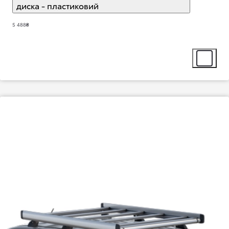
диска - пластиковий
(
)
Select extra
5 488₴
Select ext