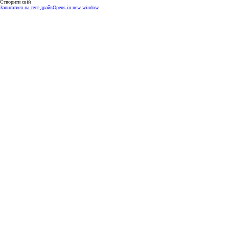
Створити свій
Записатися на тест-драйв
Opens in new window