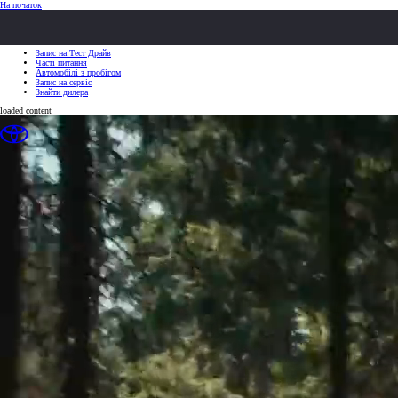
(Натисніть Enter)
На початок
ШВИДКІ ДІЇ
ШВИДКІ ДІЇ
Клацніть, щоб закрити
Запис на Тест Драйв
Часті питання
Автомобілі з пробігом
Запис на сервіс
Знайти дилера
loaded content