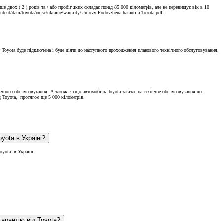
е двох ( 2 ) років та / або пробіг яких складає понад 85 000 кілометрів, але не перевищує вік в 10
ent/dam/toyota/nmsc/ukraine/warranty/Umovy-Podovzhena-harantiia-Toyota.pdf.
д Toyota буде підключена і буде діяти до наступного проходження планового технічного обслуговування.
хнічного обслуговування. А також, якщо автомобіль Toyota завітає на технічне обслуговування до
ід Toyota, протягом ще 5 000 кілометрів.
Чи може автомобіль, який буде придбаний за кордоном (призначений для іншого ринку) бути підключеним до програми подовженої гарантії від Toyota в Україні?
Toyota в Україні.
Покупцям
Дізнайте
арантію від Toyota?