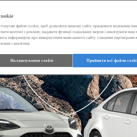
ookie
товуємо файли cookie, щоб дозволити нашому сайту працювати належним чи
увати контент і рекламу, надавати функції соціальних мереж і аналізувати наш 
мося інформацією про використання вами нашого сайту з нашими партнерами в
кламі і аналітиці.
Налаштування cookie
Прийняти всі файли сook
Від
Corolla
ГІБРИД