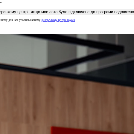
км
Чи зможу я обслуговувати автомобіль Toyota у зр
ручному для Вас уповноваженому
дилерському центрі Toyota
.
Від
рекомендованих цін, інших умов її продажу, а також умов надання будь-яких послуг не є 
ta.