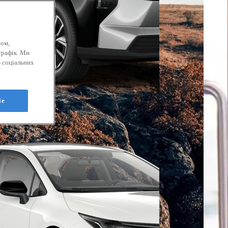
ном,
трафік. Ми
 соціальних
ie