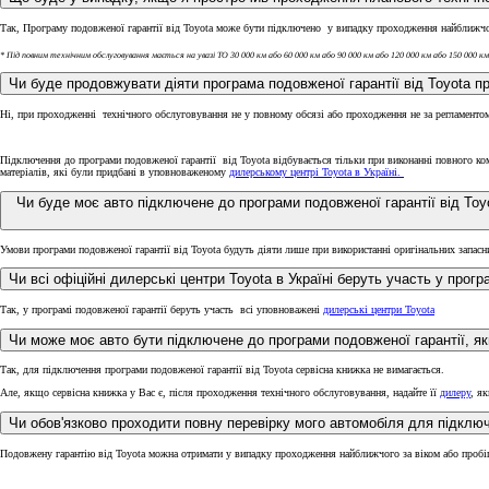
Так, Програму подовженої гарантії від Toyota може бути підключено у випадку проходження найближчо
* Під повним технічним обслуговування мається на увазі ТО 30 000 км або 60 000 км або 90 000 км або 120 000 км або 150 000 км
Чи буде продовжувати діяти програма подовженої гарантії від Toyota п
Ні, при проходженні технічного обслуговування не у повному обсязі або проходження не за регламентом
Підключення до програми подовженої гарантії від Toyota відбувається тільки при виконанні повного ком
матеріалів, які були придбані в уповноваженому
дилерському центрі Toyota в Україні.
Від
Чи буде моє авто підключене до програми подовженої гарантії від To
PROACE CITY
Умови програми подовженої гарантії від Toyota будуть діяти лише при використанні оригінальних запасн
Чи всі офіційні дилерські центри Toyota в Україні беруть участь у прогр
Так, у програмі подовженої гарантії беруть участь всі уповноважені
дилерські центри Toyota
Чи може моє авто бути підключене до програми подовженої гарантії, я
Так, для підключення програми подовженої гарантії від Toyota сервісна книжка не вимагається.
Але, якщо сервісна книжка у Вас є, після проходження технічного обслуговування, надайте її
дилеру
, я
Чи обов'язково проходити повну перевірку мого автомобіля для підключ
Подовжену гарантію від Toyota можна отримати у випадку проходження найближчого за віком або пробі