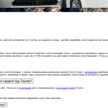
, агрегатів автомобіля та їх частин, що надаються понад звичайні гарантійні зобов’язання на нові авто
Від
нт), після проходження повного технічного обслуговування згідно з регламентом виробника у мережі уп
Corolla Cross
oyota триває протягом 1 року або 15 000 км пробігу від дати такого технічного обслуговування. З біль
ГІБРИД
ного обслуговування у мережі уповноважених дилерських центрів Toyota згідно з
регламентом
виробника,
мобіль, виконанню в першу чергу підлягають саме основні гарантійні зобов'язання на автомобіль (первин
 гарантії від Toyota?
 сайті Toyota.ua за
посиланням
або в уповноваженому
дилерському центрі
Toyota.
ам буде надана відповідна інформація щодо умов програми.
ota?