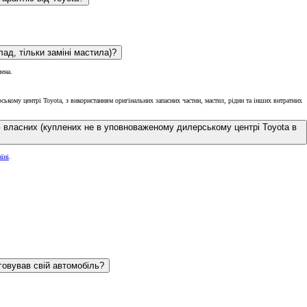
ад, тільки заміні мастила)?
чена.
ькому центрі Toyota, з використанням оригінальних запасних частин, мастил, рідин та інших витратних
ю власних (куплених не в уповноваженому дилерському центрі Toyota в
їні
.
говував свій автомобіль?