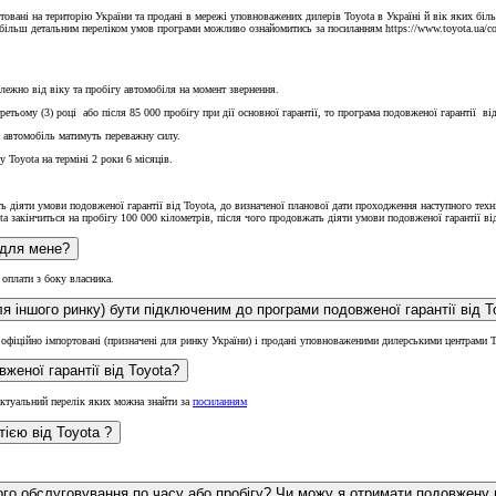
овані на територію України та продані в мережі уповноважених дилерів Toyota в Україні й вік яких більш
ільш детальним переліком умов програми можливо ознайомитись за посиланням https://www.toyota.ua/cont
алежно від віку та пробігу автомобіля на момент звернення.
тьому (3) році або після 85 000 пробігу при дії основної гарантії, то програма подовженої гарантії ві
а автомобіль матимуть переважну силу.
 Toyota на терміні 2 роки 6 місяців.
жать діяти умови подовженої гарантії від Toyota, до визначеної планової дати проходження наступного те
ota закінчиться на пробігу 100 000 кілометрів, після чого продовжать діяти умови подовженої гарантії в
Від
ід Toyota буде платним для мене?
Land Cruiser
 оплати з боку власника.
и офіційно імпортовані (призначені для ринку України) і продані уповноваженими дилерськими центрами 
женої гарантії від Toyota?
актуальний перелік яких можна знайти за
посиланням
Що саме в автомобілі покривається/не покривається подовженою гарантією від Toyota ?
го обслуговування по часу або пробігу? Чи можу я отримати подовжену г