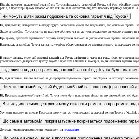
Під дію програми подовженої гарантії від Toyota підпадають автомобілі Toyota, які були офіційно імпорт
років, а пробіг при цьому складає менше ніж 160 000 кілометрів від дати продажу першому покупцю. З б
Чи можуть діяти разом подовжена та основна гарантія від Toyota?
Ні, при розгляді конкретного випадку будуть застосовані умови або подовженої, або основної гарантії, з
Якщо автомобіль Toyota завітає на технічне обслуговування до уповноваженого дилерського центру на тре
При цьому, протягом гарантійного терміну експлуатації автомобіля умови основної гарантії виробника н
Наприклад, автомобіль Toyota завітав на технічне обслуговування до уповноваженого дилерського центру
В такому випадку строк дії основної гарантії від Toyota закінчиться через пів року, після чого продов
уповноваженого дилерського центру Toyota з пробігом в 90 000 кілометрів, то дія основної гарантії Toy
Від
Підключення до програми подовженої гарантії в
Land Cruiser Prado
Ні, підключення Вашого автомобіля до програми подовженої гарантії від Toyota не потребує додаткової
Ні, Програма подовженої гарантії від Toyota може бути підключена тільки на тих автомобілях, які бул
В яких дилерських центрах я можу виконати ремонт за програмою подов
Усунення поломок на умовах Програми виконують усі уповноважені дилерські центри Toyota в Україні, 
Детальні умови програми можна переглянути за
посиланням
Що буде у випадку, якщо я прострочив проходження планового технічно