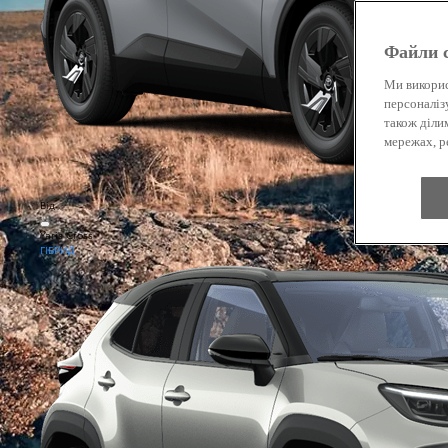
Файли c
Ми викорис
персоналіз
також діли
мережах, ре
Від
Yaris Cross
ГІБРИД