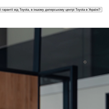
учному для мене дилерському центрі, якщо моє авто було підключене до програми подовженої гарантії від Toyota, в іншому дилерському центрі Toyota в Україні?
пропозицією укласти договір (офертою). Така інформація може