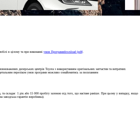
мобілі в цілому та при виконанні
умов Програми
download (pdf(
.
овноважених дилерських центрів Toyota з використанням оригінальних запчастин та витратних
ш детальним переліком умов програми можливо ознайомитись за посиланням
 та складає 1 рік або 15 000 пробігу залежно від того, що настане раніше. При цьому у випадку, якщо
на заводська гарантія виробника).