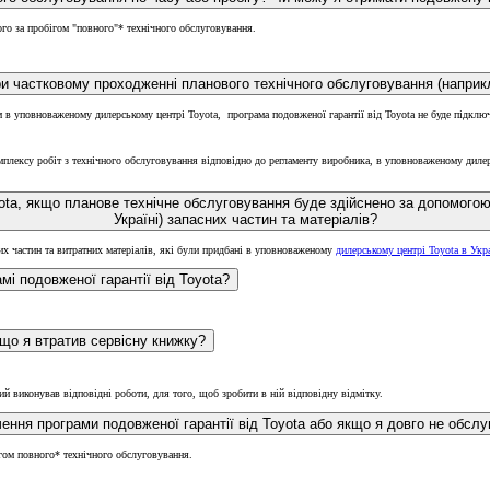
го за пробігом "повного"* технічного обслуговування.
ри частковому проходженні планового технічного обслуговування (наприкл
 в уповноваженому дилерському центрі Toyota, програма подовженої гарантії від Toyota не буде підклю
плексу робіт з технічного обслуговування відповідно до регламенту виробника, в уповноваженому дилерс
Від
yota, якщо планове технічне обслуговування буде здійснено за допомого
Україні) запасних частин та матеріалів?
Hilux
их частин та витратних матеріалів, які були придбані в уповноваженому
дилерському центрі Toyota в Укра
амі подовженої гарантії від Toyota?
кщо я втратив сервісну книжку?
кий виконував відповідні роботи, для того, щоб зробити в ній відповідну відмітку.
ення програми подовженої гарантії від Toyota або якщо я довго не обслу
гом повного* технічного обслуговування.