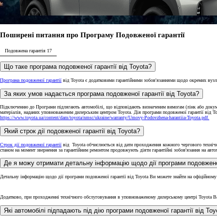
Поширені питання про Програму Подовженої гарантії
Подовжена гарантія
17
Що таке програма подовженої гарантії від Toyota?
Програма подовженої гарантії
від Toyota є додатковими гарантійними зобов'язаннями щодо окремих вузлів
За яких умов надається програма подовженої гарантії від Toyota?
Від
Підключенню до Програми підлягають автомобілі, що відповідають визначеним вимогам (лінк або докуме
Camry
матеріалів, наданих уповноваженим дилерським центром Toyota. Дія програми подовженої гарантії від T
https://www.toyota.ua/content/dam/toyota/nmsc/ukraine/warranty/Umovy-Podovzhena-harantiia-Toyota.pdf.
ГІБРИД
Який строк дії подовженої гарантії від Toyota?
Строк дії подовженої гарантії
від Toyota обчислюється від дати проходження кожного чергового техніч
станом на момент звернення за гарантійним ремонтом продовжують діяти гарантійні зобов'язання на авто
Де я можу отримати детальну інформацію щодо дії програми подовженої
Детальну інформацію щодо дії програми подовженої гарантії від Toyota Ви можете знайти на офіційному
Додатково, при проходженні технічного обслуговування в уповноваженому дилерському центрі Toyota В
Які автомобілі підпадають під дію програми подовженої гарантії від Toy