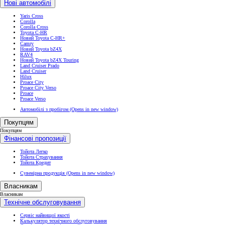
Нові автомобілі
Yaris Cross
Corolla
Corolla Cross
Toyota C-HR
Новий Toyota C-HR+
Camry
Новий Toyota bZ4X
RAV4
Новий Toyota bZ4X Touring
Land Cruiser Prado
Land Cruiser
Hilux
Proace City
Proace City Verso
Proace
Proace Verso
Автомобілі з пробігом
(Opens in new window)
Покупцям
Покупцям
Фінансові пропозиції
Тойота Легко
Тойота Страхування
Тойота Кредит
Сувенірна продукція
(Opens in new window)
Власникам
Власникам
Технічне обслуговування
Сервіс найвищої якості
Калькулятор технічного обслуговування