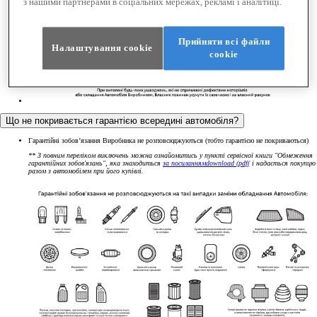
з нашими партнерами в соціальних мережах, рекламі і аналітиці.
Прийняти всі файли
Налаштування cookie
сookie
Що не покривається гарантією всередині автомобіля?
Гарантійні зобов’язання Виробника не розповсюджуються (тобто гарантією не покриваються)
** З повним переліком виключень можна ознайомитись у пункті сервісної книги "Обмеження
гарантійних зобов'язань", яка знаходиться
за посиланням
download (pdf(
і надається покупцю
разом з автомобілем при його купівлі.