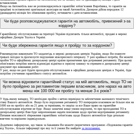
встановлення.
Якщо на Автомобіль вже не розповсюджуються гарантійні зобов’язання Виробника, то гарантія на
придбані та встановлені оригінальні аксесуари на такий Автомобіль Дилером дійсна впродовж 12
(дванадцяти) місяців без обмеження пробігу, починаючи з дати встановлення.
Чи буде розповсюджуватися гарантія на автомобіль, привезений з-за
кордону?
Гарантійному обслуговуванню на території України підлягають тільки автомобілі, продані в мережі
офіційних Дилерів Toyota в Україні.
Чи буде збережена гарантія якщо я пройду то за кордоном?
Рекомендуємо виконувати ТО заздалегідь в мережі дилерських центрів України, якщо Ви плануєте
тривалі поїздки та прогнозуєте порушення міжсервісного інтервалу. У разі крайньої потреби, Ви можете
пройти ТО в офіційному дилерському центрі країни призначення при дотриманні регламенту. При цьому
обов'язково потрібно внести відповідні відмітки в сервісну книжку та отримати в дилерському центрі
документ про виконання робіт.
У разі, якщо ви далі будете проходити обслуговування в офіційних дилерських центрах в Україні, буде
потрібно уточнення гарантійного статусу автомобіля.
Чи можна відновити гарантійний статус на мій автомобіль, якщо ТО не
було пройдено за регламентом першим власником, але наразі на авто
менш ніж 100 000 км пробігу та менше 3-х років?
У будь-якому випадку, ТО необхідно пройти з метою перевірки та забезпечення належного технічного
стану Вашого автомобіля. Якщо було порушення регламенту ТО попереднім власником не більше ніж на
1000 км по пробігу або на 21 день за термінами, то скоріш за все Ваше право на гарантійне
обслуговування втрачене не буде. Якщо зазначені вище умови порушені, то при проходженні ТО в
дилерському центрі Вам буде запропоновано надати пояснення щодо причин недотримання регламенту.
Питання можливості збереження гарантійних зобов'язань щодо Вашого автомобіля буде детально
вивчено та вирішено індивідуально.
Додатково інформуємо, що також за бажанням Ви можете скористатися програмою «Подовжена гарантія
від Toyota», більше інформації про яку та її умови Ви знайдете
за посиланням.