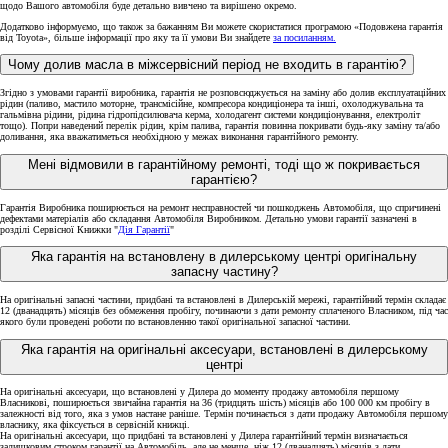
щодо Вашого автомобіля буде детально вивчено та вирішено окремо.
Додатково інформуємо, що також за бажанням Ви можете скористатися програмою «Подовжена гарантія
від Toyota», більше інформації про яку та її умови Ви знайдете
за посиланням.
Чому долив масла в міжсервісний період не входить в гарантію?
Згідно з умовами гарантії виробника, гарантія не розповсюджується на заміну або долив експлуатаційних
рідин (паливо, мастило моторне, трансмісійне, компресора кондиціонера та інші, охолоджувальна та
гальмівна рідини, рідина гідропідсилювача керма, холодагент системи кондиціонування, електроліт
тощо). Попри наведений перелік рідин, крім палива, гарантія повинна покривати будь-яку заміну та/або
доливання, яка вважатиметься необхідною у межах виконання гарантійного ремонту.
Мені відмовили в гарантійному ремонті, тоді що ж покривається
гарантією?
Гарантія Виробника поширюється на ремонт несправностей чи пошкоджень Автомобіля, що спричинені
дефектами матеріалів або складання Автомобіля Виробником. Детально умови гарантії зазначені в
розділі Сервісної Книжки "
Дія Гарантії
"
Яка гарантія на встановлену в дилерському центрі оригінальну
запасну частину?
На оригінальні запасні частини, придбані та встановлені в Дилерській мережі, гарантійний термін складає
12 (дванадцять) місяців без обмеження пробігу, починаючи з дати ремонту сплаченого Власником, під час
якого були проведені роботи по встановленню такої оригінальної запасної частини.
Яка гарантія на оригінальні аксесуари, встановлені в дилерському
центрі
На оригінальні аксесуари, що встановлені у Дилера до моменту продажу автомобіля першому
Власникові, поширюється звичайна гарантія на 36 (тридцять шість) місяців або 100 000 км пробігу в
залежності від того, яка з умов настане раніше. Термін починається з дати продажу Автомобіля першому
власнику, яка фіксується в сервісній книжці.
На оригінальні аксесуари, що придбані та встановлені у Дилера гарантійний термін визначається
залишковим строком гарантії на Автомобіль, але не менше, ніж 12 (дванадцять) місяців з дати