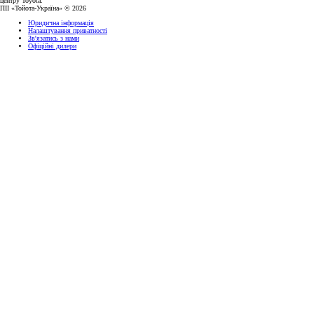
центру Toyota.
ПІІ «Тойота-Україна» © 2026
Юридична інформація
Налаштування приватності
Зв'язатись з нами
Офіційні дилери