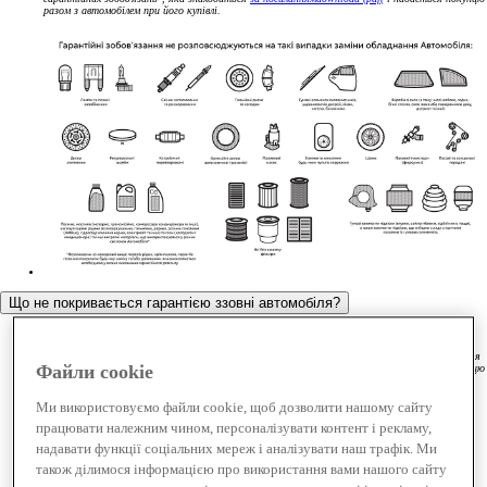
разом з автомобілем при його купівлі.
Що не покривається гарантією ззовні автомобіля?
Гарантійні зобов’язання Виробника не розповсюджуються (тобто гарантією не покриваються)
** З повним переліком виключень можна ознайомитись у пункті сервісної книги "Обмеження
Файли cookie
гарантійних зобов'язань", яка знаходиться
за посиланням
download (pdf(
і надається покупцю
разом з автомобілем при його купівлі.
Ми використовуємо файли cookie, щоб дозволити нашому сайту
працювати належним чином, персоналізувати контент і рекламу,
надавати функції соціальних мереж і аналізувати наш трафік. Ми
також ділимося інформацією про використання вами нашого сайту