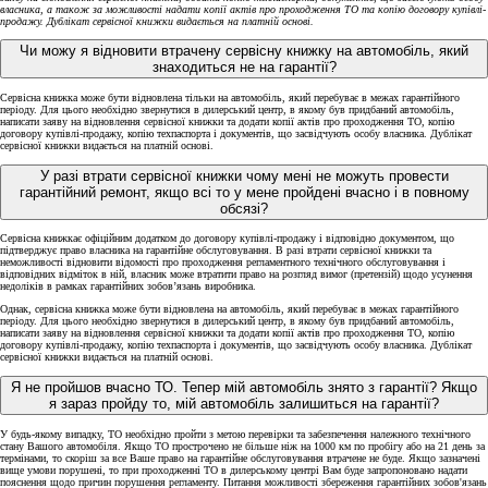
власника, а також за можливості надати копії актів про проходження ТО та копію договору купівлі-
продажу. Дублікат сервісної книжки видається на платній основі.
Чи можу я відновити втрачену сервісну книжку на автомобіль, який
знаходиться не на гарантії?
Сервісна книжка може бути відновлена тільки на автомобіль, який перебуває в межах гарантійного
періоду. Для цього необхідно звернутися в дилерський центр, в якому був придбаний автомобіль,
написати заяву на відновлення сервісної книжки та додати копії актів про проходження ТО, копію
договору купівлі-продажу, копію техпаспорта і документів, що засвідчують особу власника. Дублікат
сервісної книжки видається на платній основі.
У разі втрати сервісної книжки чому мені не можуть провести
гарантійний ремонт, якщо всі то у мене пройдені вчасно і в повному
обсязі?
Сервісна книжкає офіційним додатком до договору купівлі-продажу і відповідно документом, що
підтверджує право власника на гарантійне обслуговування. В разі втрати сервісної книжки та
неможливості відновити відомості про проходження регламентного технічного обслуговування і
відповідних відміток в ній, власник може втратити право на розгляд вимог (претензій) щодо усунення
недоліків в рамках гарантійних зобов’язань виробника.
Однак, сервісна книжка може бути відновлена на автомобіль, який перебуває в межах гарантійного
періоду. Для цього необхідно звернутися в дилерський центр, в якому був придбаний автомобіль,
написати заяву на відновлення сервісної книжки та додати копії актів про проходження ТО, копію
договору купівлі-продажу, копію техпаспорта і документів, що засвідчують особу власника. Дублікат
сервісної книжки видається на платній основі.
Я не пройшов вчасно ТО. Тепер мій автомобіль знято з гарантії? Якщо
я зараз пройду то, мій автомобіль залишиться на гарантії?
У будь-якому випадку, ТО необхідно пройти з метою перевірки та забезпечення належного технічного
стану Вашого автомобіля. Якщо ТО прострочено не більше ніж на 1000 км по пробігу або на 21 день за
термінами, то скоріш за все Ваше право на гарантійне обслуговування втрачене не буде. Якщо зазначені
вище умови порушені, то при проходженні ТО в дилерському центрі Вам буде запропоновано надати
пояснення щодо причин порушення регламенту. Питання можливості збереження гарантійних зобов'язань