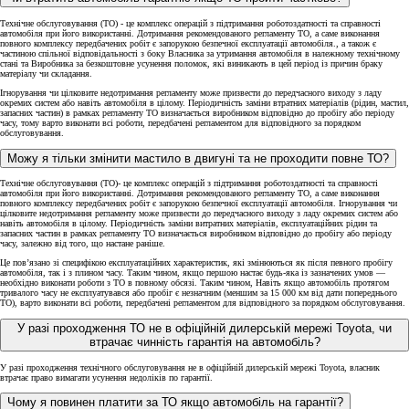
Технічне обслуговування (ТО) - це комплекс операцій з підтримання роботоздатності та справності
автомобіля при його використанні. Дотримання рекомендованого регламенту ТО, а саме виконання
повного комплексу передбачених робіт є запорукою безпечної експлуатації автомобіля., а також є
частиною спільної відповідальності з боку Власника за утримання автомобіля в належному технічному
стані та Виробника за безкоштовне усунення поломок, які виникають в цей період із причин браку
матеріалу чи складання.
Ігнорування чи цілковите недотримання регламенту може призвести до передчасного виходу з ладу
окремих систем або навіть автомобіля в цілому. Періодичність заміни втратних матеріалів (рідин, мастил,
запасних частин) в рамках регламенту ТО визначається виробником відповідно до пробігу або періоду
часу, тому варто виконати всі роботи, передбачені регламентом для відповідного за порядком
обслуговування.
Можу я тільки змінити мастило в двигуні та не проходити повне ТО?
Технічне обслуговування (ТО)- це комплекс операцій з підтримання роботоздатності та справності
автомобіля при його використанні. Дотримання рекомендованого регламенту ТО, а саме виконання
повного комплексу передбачених робіт є запорукою безпечної експлуатації автомобіля. Ігнорування чи
цілковите недотримання регламенту може призвести до передчасного виходу з ладу окремих систем або
навіть автомобіля в цілому. Періодичність заміни витратних матеріалів, експлуатаційних рідин та
запасних частин в рамках регламенту ТО визначається виробником відповідно до пробігу або періоду
часу, залежно від того, що настане раніше.
Це пов’язано зі специфікою експлуатаційних характеристик, які змінюються як після певного пробігу
автомобіля, так і з плином часу. Таким чином, якщо першою настає будь-яка із зазначених умов —
необхідно виконати роботи з ТО в повному обсязі. Таким чином, Навіть якщо автомобіль протягом
тривалого часу не експлуатувався або пробіг є незначним (меншим за 15 000 км від дати попереднього
ТО), варто виконати всі роботи, передбачені регламентом для відповідного за порядком обслуговування.
У разі проходження ТО не в офіційній дилерській мережі Toyota, чи
втрачає чинність гарантія на автомобіль?
У разі проходження технічного обслуговування не в офіційній дилерській мережі Toyota, власник
втрачає право вимагати усунення недоліків по гарантії.
Чому я повинен платити за ТО якщо автомобіль на гарантії?