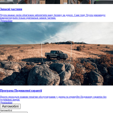
Запасні частини
Toyota вважає своїм обов'язком забезпечити вашу безпеку на дорозі. Саме тому Toyota рекомендує
використовувати тільки оригінальні запасні частини.
Детальніше
Програма Подовженої гарантії
Просто проходьте планове технічне обслуговування у дилера та отримуйте Подовжену гарантію без
додаткових витрат.
Детальніше
Автомобілі
Автомобілі