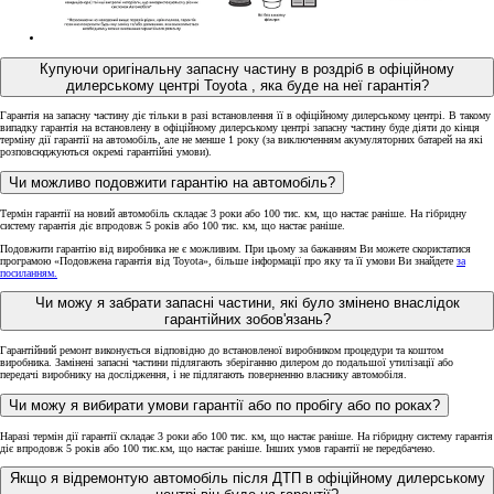
Купуючи оригінальну запасну частину в роздріб в офіційному
дилерському центрі Toyota , яка буде на неї гарантія?
Гарантія на запасну частину діє тільки в разі встановлення її в офіційному дилерському центрі. В такому
випадку гарантія на встановлену в офіційному дилерському центрі запасну частину буде діяти до кінця
терміну дії гарантії на автомобіль, але не менше 1 року (за виключенням акумуляторних батарей на які
розповсюджуються окремі гарантійні умови).
Чи можливо подовжити гарантію на автомобіль?
Термін гарантії на новий автомобіль складає 3 роки або 100 тис. км, що настає раніше. На гібридну
систему гарантія діє впродовж 5 років або 100 тис. км, що настає раніше.
Подовжити гарантію від виробника не є можливим. При цьому за бажанням Ви можете скористатися
програмою «Подовжена гарантія від Toyota», більше інформації про яку та її умови Ви знайдете
за
посиланням.
Чи можу я забрати запасні частини, які було змінено внаслідок
гарантійних зобов'язань?
Гарантійний ремонт виконується відповідно до встановленої виробником процедури та коштом
виробника. Замінені запасні частини підлягають зберіганню дилером до подальшої утилізації або
передачі виробнику на дослідження, і не підлягають поверненню власнику автомобіля.
Чи можу я вибирати умови гарантії або по пробігу або по роках?
Наразі термін дії гарантії складає 3 роки або 100 тис. км, що настає раніше. На гібридну систему гарантія
діє впродовж 5 років або 100 тис.км, що настає раніше. Інших умов гарантії не передбачено.
Якщо я відремонтую автомобіль після ДТП в офіційному дилерському