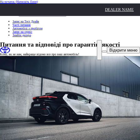
На початок
(Натисніть Enter)
ШВИДКІ ДІЇ
DEALER NAME
Клацніть, щоб закрити
ШВИДКІ ДІЇ
Запис на Тест Драйв
Часті питання
Автомобілі з пробігом
Запис на сервіс
Знайти дилера
Питання та відповіді про гарантію якості
Відкрити меню
Кому, як не нам, найкраще відомо все про ваш автомобіль!