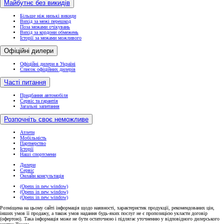
Майбутнє без викидів
Більше ніж низькі викиди
Вихід за межі перешкод
Поза межами очікувань
Вихід за кордони обмежень
Історії за межами можливого
Офіційні дилери
Офіційні дилери в Україні
Список офіційних дилерів
Часті питання
Придбання автомобіля
Сервіс та гарантія
Загальні запитання
Розпочніть своє неможливе
Атлети
Мобільність
Партнерство
Історії
Наші спортсмени
Дилери
Сервіс
Онлайн консультація
(Opens in new window)
(Opens in new window)
(Opens in new window)
Розміщена на цьому сайті інформація щодо наявності, характеристик продукції, рекомендованих цін,
інших умов її продажу, а також умов надання будь-яких послуг не є пропозицією укласти договір
(офертою). Така інформація може не бути остаточною і підлягає уточненню у відповідного дилерського