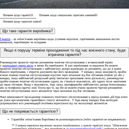
Питання щодо гарантії
31
Питання щодо спеціальних сервісних кампаній
3
Питання щодо сервісної книги
3
Що таке гарантія виробника?
Гарантія
– це зобов’язання виробника щодо усунення недоліків, спричинених неналежною якістю
матеріалів, виробництва чи складання.
Якщо я порушу терміни проходження то під час воєнного стану, буде
втрачена гарантія?
Рекомендуємо провести чергове регламентне технічне обслуговування у встановлений термін
у
дилерському центрі міста
, в якому Ви перебуваєте. В разі перебування за кордоном Ви можете
провести технічне обслуговування у найближчого дилера відповідно до регламенту, що діє в країні
Вашого перебування, і зберегти документи про його проведення. У випадку, якщо можливість пройти
вчасно планове технічне обслуговування відсутня через незалежні від Вас обставини (бойові дії або у
випадку, якщо найближчий дилерський центр тимчасово призупинив свою діяльність), рекомендуємо
пройти планове технічне обслуговування одразу, як з’явиться можливість, або одразу після закінчення
дії таких обставин. Якщо є можливість, будь ласка, проінформуйте найближчого дилера безпосередньо
або за телефоном гарячої лінії Toyota про те, що Ви не можете вчасно провести чергове регламентне
технічне обслуговування свого автомобіля через незалежні від Вас обставини.
Факт неможливості проходження планового технічного обслуговування в період воєнних дій буде взято
до уваги при визначенні гарантійного статусу автомобіля . У будь-якому випадку Вам необхідно
дотримуватися всіх рекомендацій посібника користувача під час експлуатації автомобіля
Що не покривається гарантією?
Гарантійні зобов’язання Виробника не розповсюджуються (тобто гарантією не покриваються)
** З повним переліком виключень можна ознайомитись у пункті сервісної книги "Обмеження
гарантійних зобов'язань", яка знаходиться
за посиланням
download (pdf(
і надається покупцю