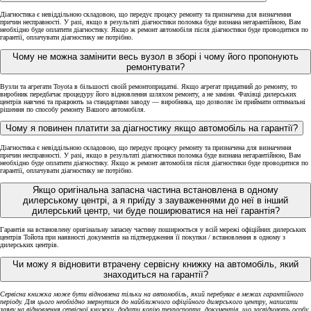
Діагностика є невіддільною складовою, що передує процесу ремонту та призначена для визначення
причин несправності. У разі, якщо в результаті діагностики поломка буде визнана негарантійною, Вам
необхідно буде оплатити діагностику. Якщо ж ремонт автомобіля після діагностики буде проводитися по
гарантії, оплачувати діагностику не потрібно.
Чому не можна замінити весь вузол в зборі і чому його пропонують
ремонтувати?
Вузли та агрегати Toyota в більшості своїй ремонтопридатні. Якщо агрегат придатний до ремонту, то
виробник передбачає процедуру його відновлення шляхом ремонту, а не заміни. Фахівці дилерських
центрів навчені та працюють за стандартами заводу — виробника, що дозволяє їм приймати оптимальні
рішення по способу ремонту Вашого автомобіля.
Чому я повинен платити за діагностику якщо автомобіль на гарантії?
Діагностика є невіддільною складовою, що передує процесу ремонту та призначена для визначення
причин несправності. У разі, якщо в результаті діагностики поломка буде визнана негарантійною, Вам
необхідно буде оплатити діагностику. Якщо ж ремонт автомобіля після діагностики буде проводитися по
гарантії, оплачувати діагностику не потрібно.
Якщо оригінальна запасна частина встановлена в одному
дилерському центрі, а я приїду з зауваженнями до неї в інший
дилерський центр, чи буде поширюватися на неї гарантія?
Гарантія на встановлену оригінальну запасну частину поширюється у всій мережі офіційних дилерських
центрів Тойота при наявності документів на підтвердження її покупки / встановлення в одному з
дилерських центрів.
Чи можу я відновити втрачену сервісну книжку на автомобіль, який
знаходиться на гарантії?
Сервісна книжка може бути відновлена тільки на автомобіль, який перебуває в межах гарантійного
періоду. Для цього необхідно звернутися до найближчого офіційного дилерського центру, написати
заяву на відновлення сервісної книжки, додати копію техпаспорта, документів, що засвідчують особу