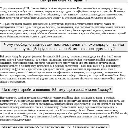
центрі він буде на гарантії?
У разі виникнення ДТП, Вам необхідно якісно відремонтувати Ваш автомобіль та повернути його до
стану, в якому він був до зіткнення, звернувшись до одного з офіційних дилерських центрів. В такому
разі гарантія на автомобіль може бути збережена, а при наявності значних пошкоджень рекомендуємо
Вам звернутися до офіційного дилерського центру та отримати консультацію з даного питання*.
* У разі наявності значних пошкоджень в результаті дорожньо-транспортних пригод, таких як
спрацювання хоча б одної з подушок безпеки, пошкодження, що потребують ремонту/заміни основних
агрегатів (двигун, трансмісія, роздатна коробка, задній міст, балка передньої підвіски, механізм
кермового управління, тощо) та/або не з’ємних силових елементів кузова або рами, збереження гарантії
може бути неможливим згідно з сервісною книгою.
Чому необхідно замінювати мастила, гальмівні, охолоджуючі та інші
експлуатаційні рідини не за пробігом, а за періодом часу?
Всі експлуатаційні рідини (моторні й трансмісійні оливи, гальмівна, охолоджувальні та інші) мають
певні фізичні характеристики (в’язкість, щільність, гігроскопічність) та експлуатаційні властивості
(мащення, тепловідведення, передача гідравлічного тиску тощо), які змінюються (втрачаються,
погіршуються) з плином часу, незалежно від режиму експлуатації. Оскільки кожна з рідин виконує
властиву їй функцію у призначеній для цього системі, дуже важливо підтримувати їхній стан в
оптимальних умовах. Саме від цього залежить ефективність мащення, охолодження, гальмування та
інших характеристик, що безпосередньо впливають на комфорт і безпеку експлуатації автомобіля. Тому
дуже важливо вчасно міняти всі рідини саме за часом, незалежно від того чи досяг автомобіль пробігу
згідно з регламентом.
Чи можу я зробити неповне ТО тому що я зовсім мало їжджу?
Періодичність заміни витратних матеріалів, експлуатаційних рідин та запасних частин в рамках
регламенту ТО визначається виробником відповідно до пробігу або періоду часу, залежно від того, що
настане раніше. Це пов’язано зі специфікою експлуатаційних характеристик, які змінюються як після
певного пробігу автомобіля, так і з плином часу. Таким чином, якщо першою настає будь-яка із
зазначених умов — необхідно виконати роботи з ТО в повному обсязі. Таким чином, навіть якщо
автомобіль протягом тривалого часу не експлуатувався або пробіг є незначним (меншим за 15 000 км від
дати попереднього ТО), варто виконати всі роботи, передбачені регламентом для відповідного за
порядком обслуговування.
Чи втратить автомобіль гарантію якщо ТО пройти частково?