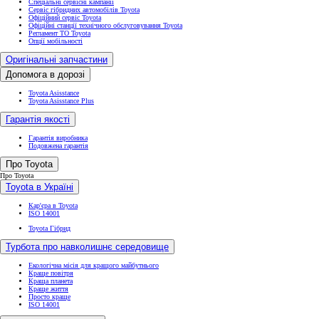
Спеціальні сервісні кампанії
Сервіс гібридних автомобілів Toyota
Офіційний сервіс Toyota
Офіційні станції технічного обслуговування Toyota
Регламент ТО Toyota
Опції мобільності
Оригінальні запчастини
Допомога в дорозі
Toyota Asisstance
Toyota Asisstance Plus
Гарантія якості
Гарантія виробника
Подовжена гарантія
Про Toyota
Про Toyota
Toyota в Україні
Кар'єра в Toyota
ISO 14001
Toyota Гібрид
Турбота про навколишнє середовище
Екологічна місія для кращого майбутнього
Краще повітря
Краща планета
Краще життя
Просто краще
ISO 14001