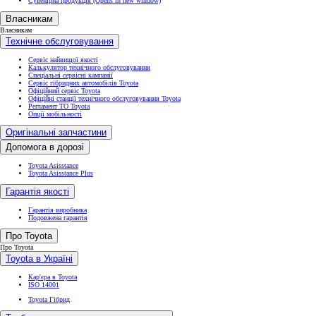
Сувенірна продукція
(Opens in new window)
Власникам
Власникам
Технічне обслуговування
Сервіс найвищої якості
Калькулятор технічного обслуговування
Спеціальні сервісні кампанії
Сервіс гібридних автомобілів Toyota
Офіційний сервіс Toyota
Офіційні станції технічного обслуговування Toyota
Регламент ТО Toyota
Опції мобільності
Оригінальні запчастини
Допомога в дорозі
Toyota Asisstance
Toyota Asisstance Plus
Гарантія якості
Гарантія виробника
Подовжена гарантія
Про Toyota
Про Toyota
Toyota в Україні
Кар'єра в Toyota
ISO 14001
Toyota Гібрид