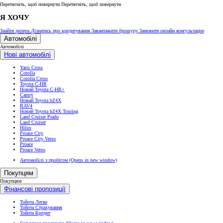
Перетягніть, щоб повернути
Перетягніть, щоб повернути
Я ХОЧУ
Знайти дилера
Дізнатись про кредитування
Завантажити брошуру
Замовити онлайн консультацію
Автомобілі
Автомобілі
Нові автомобілі
Yaris Cross
Corolla
Corolla Cross
Toyota C-HR
Новий Toyota C-HR+
Camry
Новий Toyota bZ4X
RAV4
Новий Toyota bZ4X Touring
Land Cruiser Prado
Land Cruiser
Hilux
Proace City
Proace City Verso
Proace
Proace Verso
Автомобілі з пробігом
(Opens in new window)
Покупцям
Покупцям
Фінансові пропозиції
Тойота Легко
Тойота Страхування
Тойота Кредит