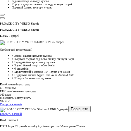
Задній бампер кольору кузова
Корпуси дзеркал заднього огляду глянцеві чорні
Передній бампер кольору кузова
PROACE CITY VERSO Shuttle
PROACE CITY VERSO Shuttle
LONG 5 дверей
Особливості комплектації
+
Задній бампер кольору кузова
+
Корпуси дзеркал заднього огляду глянцеві чорні
+
Передній бампер кольору кузова
+
Зсувні бокові двері з обох боків
+
6 динаміків
+
Мультимедійна система 10" Toyota Pro Touch
+
Підтримка систем Apple CarPlay та Android Auto
+
Шторка багажного відділення
Комбінований цикл
6.1 л/100 км
СО2: комбінований цикл
160 г/км
Максимальна потужність
102 к. с.
Створіть власний
Порівняти
Створіть власний
Read timed out
POST https://dxp-webcarconfig.toyota-europe.com/v1/compare-v2/ua/uk