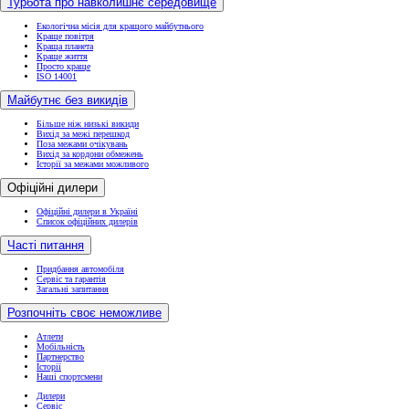
Турбота про навколишнє середовище
Екологічна місія для кращого майбутнього
Краще повітря
Краща планета
Краще життя
Просто краще
ISO 14001
Майбутнє без викидів
Більше ніж низькі викиди
Вихід за межі перешкод
Поза межами очікувань
Вихід за кордони обмежень
Історії за межами можливого
Офіційні дилери
Офіційні дилери в Україні
Список офіційних дилерів
Часті питання
Придбання автомобіля
Сервіс та гарантія
Загальні запитання
Розпочніть своє неможливе
Атлети
Мобільність
Партнерство
Історії
Наші спортсмени
Дилери
Сервіс