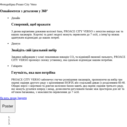
Фотодобірка Proace City Verso
Ознайомтеся з деталями у 360°
Дизайн
Створений, щоб вражати
З двома варіантами довжини колісної бази, PROACE CITY VERSO з легкістю вміщує вас та
ваших пасажирів. Короткі та довгі моделі можуть перевозити до 7 осіб, а інтер’єр можна
адаптувати відповідно до ваших потреб.
Двигун
Знайдіть свій ідеальний вибір
Завдяки найкращим у класі показникам викидів CO₂ та відмінній економії пального, PROACE
CITY VERSO пропонує силову установку, яка ідеально відповідає вашим потребам.
Габарити
Гнучкість, яка вам потрібна
PROACE CITY VERSO забезпечує гнучке розміщення пасажирів, пропонуючи на вибір три
окремі сидіння другого ряду з кріпленнями ISOFIX або суцільний диван із розділенням 60:40.
Обидві версії з короткою та довгою колісною базою мають два окремі сидіння третього ряду,
які можуть рухатися вперед і назад, дозволяючи регулювати баланс між простором для ніг та
об’ємом багажника, з можливістю перевезення до 7 осіб.
На весь екран
Закрити
Poster