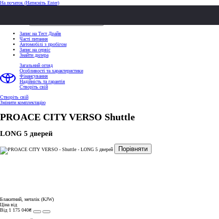
На початок
(Натисніть Enter)
ШВИДКІ ДІЇ
Клацніть, щоб закрити
ШВИДКІ ДІЇ
Запис на Тест Драйв
Часті питання
Автомобілі з пробігом
Запис на сервіс
Знайти дилера
Загальний огляд
Особливості та характеристики
Фінансування
Надійність та гарантія
Створіть свій
Створіть свій
Змінити комплектацію
PROACE CITY VERSO
Shuttle
LONG 5 дверей
Порівняти
Блакитний, металік (KJW)
Ціна від
Від 1 175 040₴