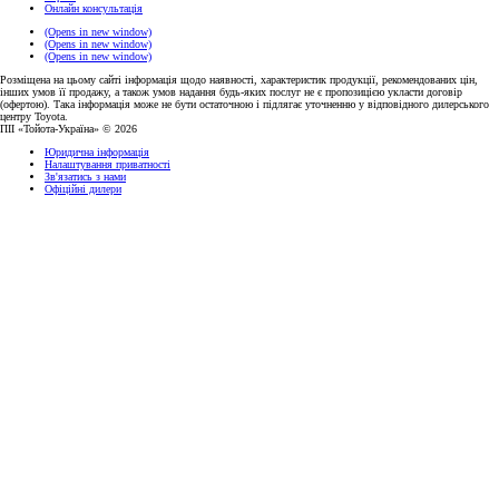
Онлайн консультація
(Opens in new window)
(Opens in new window)
(Opens in new window)
Розміщена на цьому сайті інформація щодо наявності, характеристик продукції, рекомендованих цін,
інших умов її продажу, а також умов надання будь-яких послуг не є пропозицією укласти договір
(офертою). Така інформація може не бути остаточною і підлягає уточненню у відповідного дилерського
центру Toyota.
ПІІ «Тойота-Україна» © 2026
Юридична інформація
Налаштування приватності
Зв'язатись з нами
Офіційні дилери