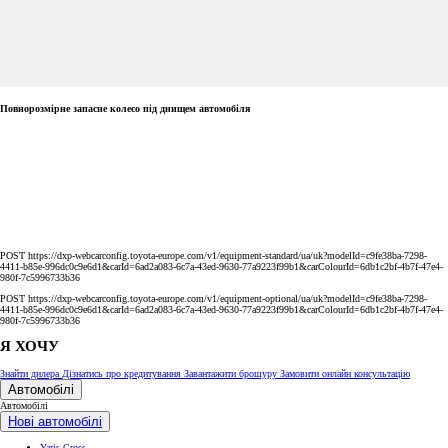
Повнорозмірне запасне колесо під днищем автомобіля
POST https://dxp-webcarconfig.toyota-europe.com/v1/equipment-standard/ua/uk?modelId=c9fe38ba-7298-
4411-b85e-996dc0c9e6d1&carId=6ad2a083-6c7a-43ed-9630-77a9223f99b1&carColourId=6db1c2bf-4b7f-47e4-
980f-7c5996733b36
POST https://dxp-webcarconfig.toyota-europe.com/v1/equipment-optional/ua/uk?modelId=c9fe38ba-7298-
4411-b85e-996dc0c9e6d1&carId=6ad2a083-6c7a-43ed-9630-77a9223f99b1&carColourId=6db1c2bf-4b7f-47e4-
980f-7c5996733b36
Я ХОЧУ
Знайти дилера
Дізнатись про кредитування
Завантажити брошуру
Замовити онлайн консультацію
Автомобілі
Автомобілі
Нові автомобілі
Yaris Cross