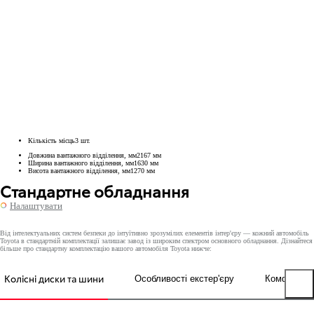
Кількість місць
3
шт.
Довжина вантажного відділення, мм
2167
мм
Ширина вантажного відділення, мм
1630
мм
Висота вантажного відділення, мм
1270
мм
Стандартне обладнання
Налаштувати
Від інтелектуальних систем безпеки до інтуїтивно зрозумілих елементів інтер'єру — кожний автомобіль
Toyota в стандартній комплектації залишає завод із широким спектром основного обладнання. Дізнайтеся
більше про стандартну комплектацію вашого автомобіля Toyota нижче:
Колісні диски та шини
Особливості екстер'єру
Комфорт
Previous tabs