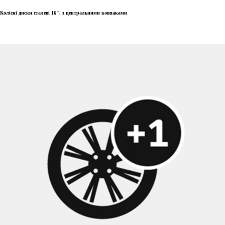
Колісні диски сталеві 16", з центральними ковпаками