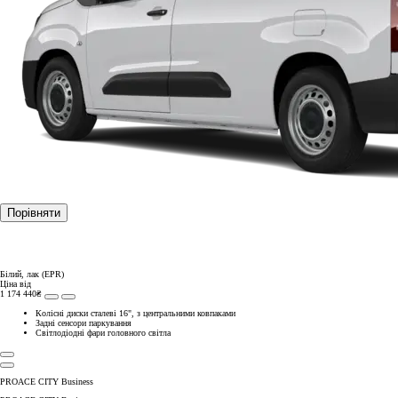
Порівняти
Білий, лак (EPR)
Ціна від
1 174 440₴
Колісні диски сталеві 16", з центральними ковпаками
Задні сенсори паркування
Світлодіодні фари головного світла
PROACE CITY Business