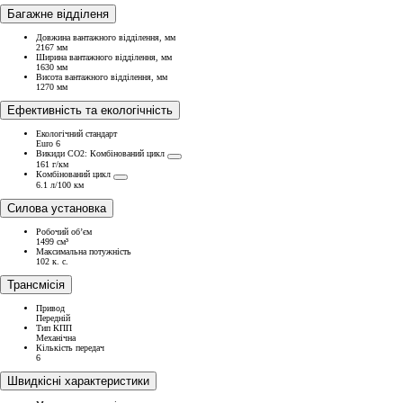
Багажне відділеня
Довжина вантажного відділення, мм
2167 мм
Ширина вантажного відділення, мм
1630 мм
Висота вантажного відділення, мм
1270 мм
Ефективність та екологічність
Екологічний стандарт
Euro 6
Викиди СО2: Комбінований цикл
161 г/км
Комбінований цикл
6.1 л/100 км
Силова установка
Робочий об’єм
1499 см³
Максимальна потужність
102 к. с.
Трансмісія
Привод
Передній
Тип КПП
Механічна
Кількість передач
6
Швидкісні характеристики