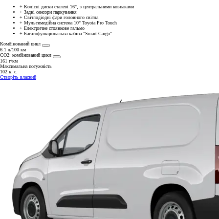
+
Колісні диски сталеві 16", з центральними ковпаками
+
Задні сенсори паркування
+
Світлодіодні фари головного світла
+
Мультимедійна система 10" Toyota Pro Touch
+
Електричне стоянкове гальмо
+
Багатофункціональна кабіна "Smart Cargo"
Комбінований цикл
6.1 л/100 км
СО2: комбінований цикл
161 г/км
Максимальна потужність
102 к. с.
Створіть власний