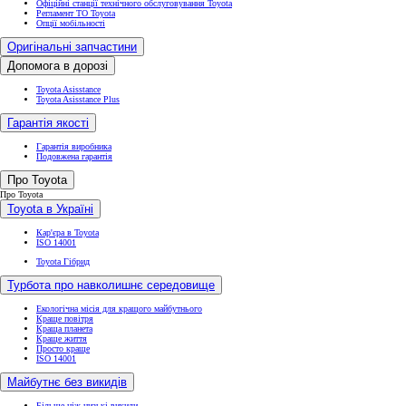
Офіційні станції технічного обслуговування Toyota
Регламент ТО Toyota
Опції мобільності
Оригінальні запчастини
Допомога в дорозі
Toyota Asisstance
Toyota Asisstance Plus
Гарантія якості
Гарантія виробника
Подовжена гарантія
Про Toyota
Про Toyota
Toyota в Україні
Кар'єра в Toyota
ISO 14001
Toyota Гібрид
Турбота про навколишнє середовище
Екологічна місія для кращого майбутнього
Краще повітря
Краща планета
Краще життя
Просто краще
ISO 14001
Майбутнє без викидів
Більше ніж низькі викиди