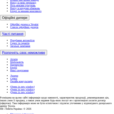
Вихід за межі перешкод
Поза межами очікувань
Вихід за кордони обмежень
Історії за межами можливого
Офіційні дилери
Офіційні дилери в Україні
Список офіційних дилерів
Часті питання
Придбання автомобіля
Сервіс та гарантія
Загальні запитання
Розпочніть своє неможливе
Атлети
Мобільність
Партнерство
Історії
Наші спортсмени
Дилери
Сервіс
Онлайн консультація
(Opens in new window)
(Opens in new window)
(Opens in new window)
Розміщена на цьому сайті інформація щодо наявності, характеристик продукції, рекомендованих цін,
інших умов її продажу, а також умов надання будь-яких послуг не є пропозицією укласти договір
(офертою). Така інформація може не бути остаточною і підлягає уточненню у відповідного дилерського
центру Toyota.
ПІІ «Тойота-Україна» © 2026