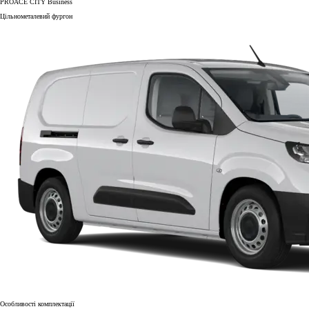
PROACE CITY Business
Цільнометалевий фургон
Особливості комплектації