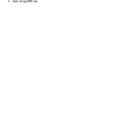
Звис позаду
886
мм