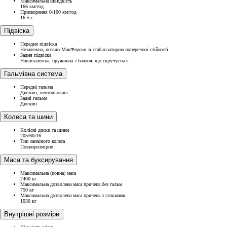
Максимальна швидкість
166 км/год
Прискорення 0-100 км/год
16.5 с
Підвіска
Передня підвіска
Незалежна, псевдо-МакФерсон зі стабілізатором поперечної стійкості
Задня підвіска
Напівзалежна, пружинна з балкою що скручується
Гальмівна система
Передні гальма
Дискові, вентильовані
Задні гальма
Дискові
Колеса та шини
Колісні диски та шини
205/60r16
Тип запасного колеса
Повнорозмірне
Маса та буксирування
Максимальна (повна) маса
2400 кг
Максимальна дозволена маса причепа без гальм
750 кг
Максимальна дозволена маса причепа з гальмами
1030 кг
Внутрішні розміри