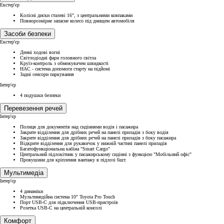
Екстер'єр
Колісні диски сталеві 16", з центральними ковпаками
Повнорозмірне запасне колесо під днищем автомобіля
Засоби безпеки
Екстер'єр
Денні ходові вогні
Світлодіодні фари головного світла
Круїз-контроль з обмежувачем швидкості
HAC - система допомоги старту на підйомі
Задні сенсори паркування
Інтер'єр
4 подушки безпеки
Перевезення речей
Інтер'єр
Полиця для документів над сидіннями водія і пасажира
Закрите відділення для дрібних речей на панелі приладів з боку водія
Закрите відділення для дрібних речей на панелі приладів з боку пасажира
Відкрите відділення для рукавичок у нижній частині панелі приладів
Багатофункціональна кабіна "Smart Cargo"
Центральний підлокітник у пасажирському сидінні з функцією "Мобільний офіс"
Провушини для кріплення вантажу в підлозі 6шт.
Мультимедіа
Інтер'єр
4 динаміки
Мультимедійна система 10" Toyota Pro Touch
Порт USB-C для підключення USB-пристроїв
Розетка USB-C на центральній консолі
Комфорт