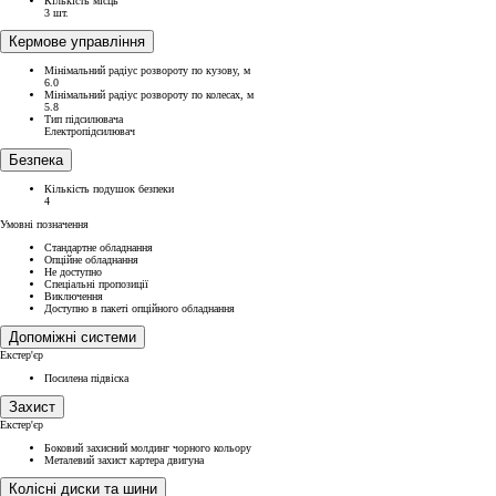
Кількість місць
3 шт.
Кермове управління
Мінімальний радіус розвороту по кузову, м
6.0
Мінімальний радіус розвороту по колесах, м
5.8
Тип підсилювача
Електропідсилювач
Безпека
Кількість подушок безпеки
4
Умовні позначення
Стандартне обладнання
Опційне обладнання
Не доступно
Спеціальні пропозиції
Виключення
Доступно в пакеті опційного обладнання
Допоміжні системи
Екстер'єр
Посилена підвіска
Захист
Екстер'єр
Боковий захисний молдинг чорного кольору
Металевий захист картера двигуна
Колісні диски та шини