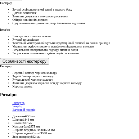
Екстер'єр
Зсувні суцільнометалеві двері з правого боку
Датчик освітлення
Зовнішні дзеркала з електрорегулюванням
Обігрів зовнішніх дзеркал
Суцільнометалеві розпашні двері багажного відділення
Інтер'єр
Електричне стоянкове гальмо
Ручний кондиціонер
Текстовий монохромний мультиінформаційний дисплей на панелі приладів
Управління аудіосистемою та телефоном підкермовим важелем
Регулювання поперекового підпору сидіння водія
Регулювання положення сидіння водія за висотою
Особливості екстер'єру
Екстер'єр
Передній бампер чорного кольору
Задній бампер чорного кольору
Ручки дверей чорного кольору
Зовнішні дзеркала заднього огляду чорного кольору
Коротка антена
Розміри
Екстер'єр
Інтер'єр
Багажний простір
Довжина
4753
мм
Ширина
1848
мм
Висота
1817
мм
Колісна база
2975
мм
Ширина передньої колії
1553
мм
Ширина задньої колії
1568
мм
Звис попереду
892
мм