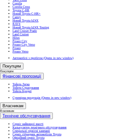
Corolla
Corolla Cross
Toyota C-HR
Новий Toyota C-HR+
Camry
Новий Toyota bZ4X
RAV4
Новий Toyota bZ4X Touring
Land Cruiser Prado
Land Cruiser
Hilux
Proace City
Proace City Verso
Proace
Proace Verso
Автомобілі з пробігом
(Opens in new window)
Покупцям
Покупцям
Фінансові пропозиції
Тойота Легко
Тойота Страхування
Тойота Кредит
Сувенірна продукція
(Opens in new window)
Власникам
Власникам
Технічне обслуговування
Сервіс найвищої якості
Калькулятор технічного обслуговування
Спеціальні сервісні кампанії
Сервіс гібридних автомобілів Toyota
Офіційний сервіс Toyota