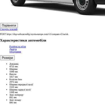
Порівняти
Створіть власний
POST https://dxp-webcarconfig.toyota-europe.com/v1/compare-v2/ua/uk
Характеристики автомобіля
Розміри та об'єм
Двигун
Обладнання
Розміри
Довжина
4753 мм
Ширина
1848 мм
Висота
1817 мм
Колісна база
2975 мм
Ширина передньої колії
1553 мм
Ширина задньої колії
1568 мм
Звис попереду
892 мм
Звис позаду
886 мм