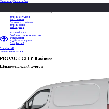
На початок
(Натисніть Enter)
ШВИДКІ ДІЇ
Клацніть, щоб закрити
ШВИДКІ ДІЇ
Запис на Тест Драйв
Часті питання
Автомобілі з пробігом
Запис на сервіс
Знайти дилера
Загальний огляд
Особливості та характеристики
Фінансування
Надійність та гарантія
Створіть свій
Створіть свій
Змінити комплектацію
PROACE CITY
Business
Цільнометалевий фургон