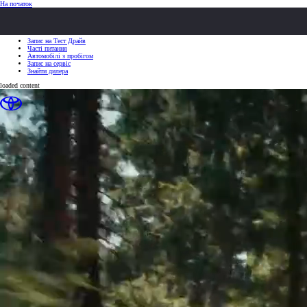
(Натисніть Enter)
На початок
ШВИДКІ ДІЇ
ШВИДКІ ДІЇ
Клацніть, щоб закрити
Запис на Тест Драйв
Часті питання
Автомобілі з пробігом
Запис на сервіс
Знайти дилера
loaded content