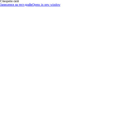
Створити свій
Записатися на тест-драйв
Opens in new window