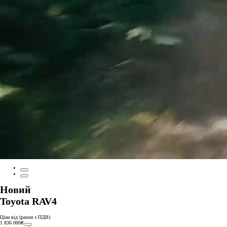
Новий
Toyota RAV4
Ціна від (разом з ПДВ)
1 836 000₴