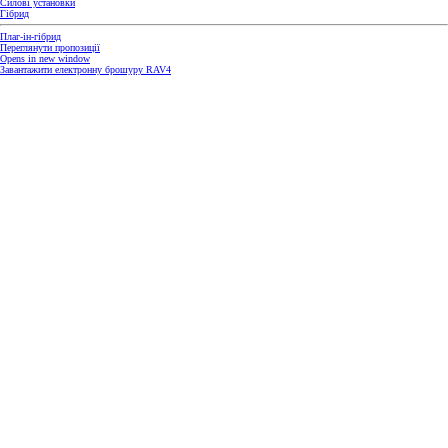
Силові установки
Гібрид
Плаг-ін-гібрид
Переглянути пропозиції
Opens in new window
Завантажити електронну брошуру RAV4