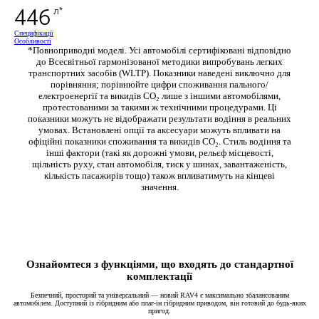
446
л*
Специфікації
Особливості
*Повноприводні моделі. Усі автомобілі сертифіковані відповідно
до Всесвітньої гармонізованої методики випробувань легких
транспортних засобів (WLTP). Показники наведені виключно для
порівняння; порівнюйте цифри споживання пального/
електроенергії та викидів CO₂ лише з іншими автомобілями,
протестованими за такими ж технічними процедурами. Ці
показники можуть не відображати результати водіння в реальних
умовах. Встановлені опції та аксесуари можуть впливати на
офіційні показники споживання та викидів CO₂. Стиль водіння та
інші фактори (такі як дорожні умови, рельєф місцевості,
щільність руху, стан автомобіля, тиск у шинах, завантаженість,
кількість пасажирів тощо) також впливатимуть на кінцеві
значення.
Ознайомтеся з функціями, що входять до стандартної
комплектації
Безпечний, просторий та універсальний — новий RAV4 є максимально збалансованим
автомобілем. Доступний із гібридним або плаг-ін гібридним приводом, він готовий до будь-яких
пригод.