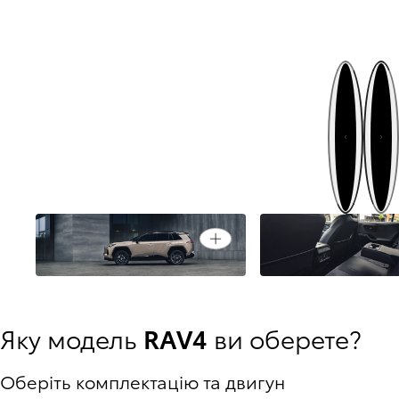
Далі
Назад
Інтер'єр, що підла
Відкрити
Створений виділятися
під вас
Яку модель
RAV4
ви оберете?
Оберіть комплектацію та двигун