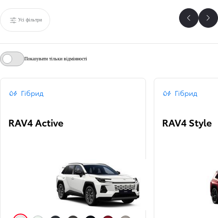
Усі фільтри
Назад
Да
Показувати тільки відмінності
Гібрид
Гібрид
RAV4 Active
RAV4 Style