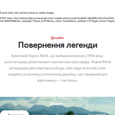
Forced client side injection based on cached strategy
POST https://dxp-webcarconfig.toyota-europe.com/v1/grade-selector/ua/uk?modelId=a68a58fb-a10e-41ae-9459-
3a7c4060500f&utm_campaign=Toyota_RAV4&utm_source=Search&utm_medium=CPC&gad_source=1&
Дизайн
Повернення легенди
Культовий Toyota RAV4, що вийшов на ринок у 1994 році,
започаткував цілий сегмент компактних кросоверів. Новий RAV4
успадкував цей новаторський дух, але торує власний шлях
завдяки сучасному атлетичному дизайну, що створений для
відпочинку — і не тільки.
Дизайн
Екстер'єр
Інтер'єр
Практичність
GR SPORT