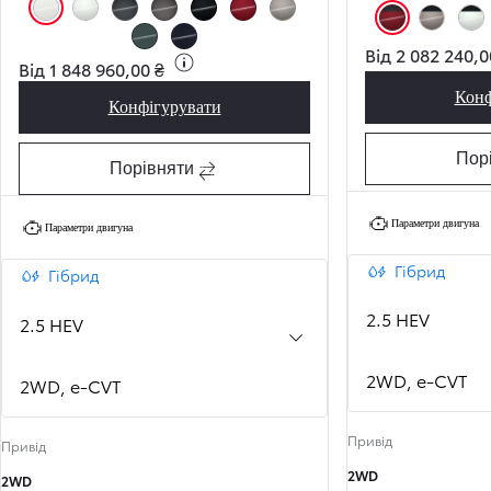
Білий, лак (040)
Білий, перламутр (089)
Темно-сірий, металік (1L6)
Сірий, металік (1M6)
Чорний, металік (218)
Червоний, перламутр (3T3)
Бронзовий, металік (4V8)
Червоний, перламутр
Бронзовий, м
Біли
Від 2 082 240,0
Зелений, металік (6X7)
Темно-синій, металік (8X8)
Від 1 848 960,00 ₴
Конф
Конфігурувати
RAV4 Active
Пор
Порівняти
Параметри двигуна
Параметри двигуна
Гібрид
Гібрид
2.5 HEV
2.5 HEV
2WD, e-CVT
2WD, e-CVT
Привід
Привід
2WD
2WD