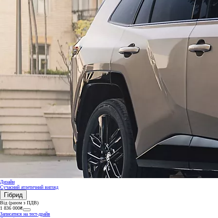
Дизайн
Сучасний атлетичний вигляд
Гібрид
Від (разом з ПДВ)
1 836 000₴
Записатися на тест-драйв