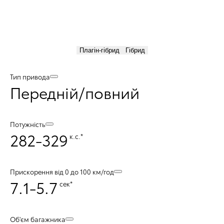
Плагін-гібрид
Гібрид
Тип привода
Передній/повний
Потужність
282-329
к.с.*
Прискорення від 0 до 100 км/год
7.1-5.7
сек*
Об'єм багажника