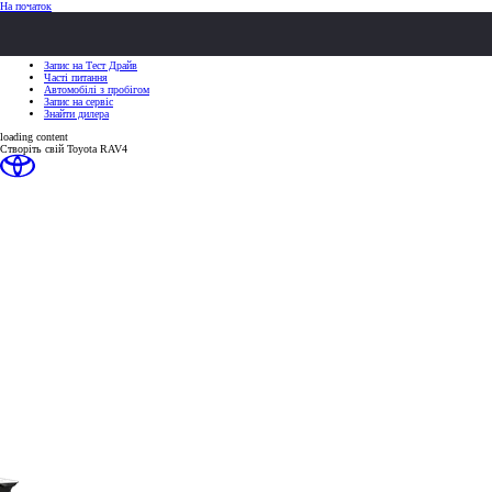
(Натисніть Enter)
На початок
ШВИДКІ ДІЇ
ШВИДКІ ДІЇ
Клацніть, щоб закрити
Запис на Тест Драйв
Часті питання
Автомобілі з пробігом
Запис на сервіс
Знайти дилера
loading content
Створіть свій Toyota RAV4